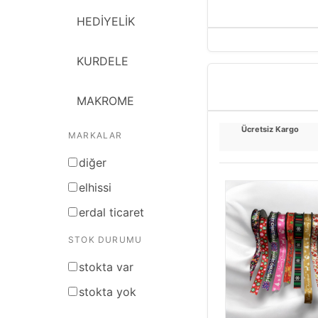
HEDİYELİK
KURDELE
MAKROME
Ücretsiz Kargo
MARKALAR
ŞÖNİL
di̇ğer
HOBİ ÜRÜNLERİ
elhi̇ssi̇
erdal ticaret
RATTAN BAMBU
STOK DURUMU
İPLİK ÇEŞİTLERİ
stokta var
stokta yok
JÜT ÜRÜNLER