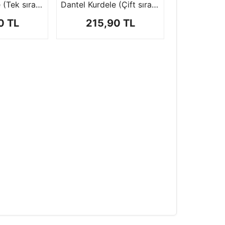
Dantel Kurdele (Tek sıra-2cm-25 mt)
Dantel Kurdele (Çift sıra- 4 cm-25 mt)
0 TL
215,90 TL