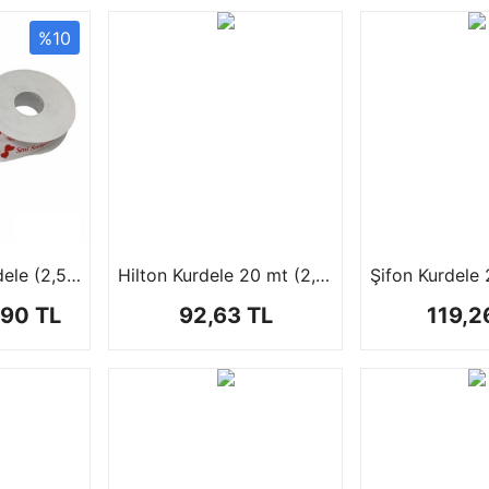
%10
Özel Baskılı Kurdele (2,5 cm 1 makara+-25)
Hilton Kurdele 20 mt (2,50 cm)
,90 TL
92,63 TL
119,2