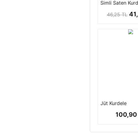
41
46,25 TL
Jüt Kurdele
100,90