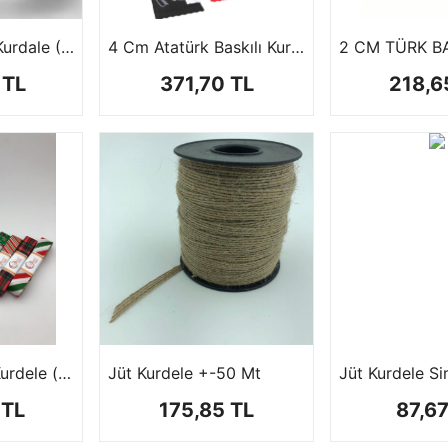
Yılbaşı Makara Kurdale (+-20 mt )
4 Cm Atatürk Baskılı Kurdale
 TL
371,70 TL
218,6
Yılbaşı Ribbon Kurdele ( +-10 - 2,5cm )
Jüt Kurdele +-50 Mt
 TL
175,85 TL
87,67