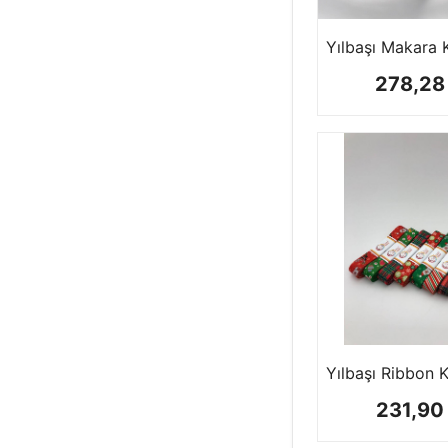
YAPAY&KURU
ÇİÇEK
278,28
PARTİ ÜRÜNLERİ
KINA & DÜĞÜN
DEKORATİF
ÜRÜNLER
BONCUKLAR
KASNAKLAR
231,90
ÖRGÜ KİTLERİ