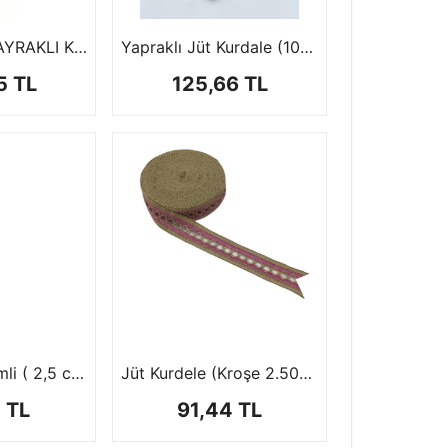
2 CM TÜRK BAYRAKLI KURDALE
Yapraklı Jüt Kurdale (10 mt)
5 TL
125,66 TL
Jüt Kurdele Simli ( 2,5 cm 10 mt )
Jüt Kurdele (Kroşe 2.50CM-10MT)
 TL
91,44 TL