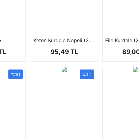
e
Keten Kurdele Nopeli (2.5cm-20 mt)
File Kurdele (
TL
95,49 TL
89,0
%10
%10