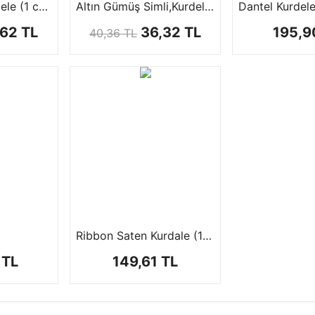
Simli Saten Kurdele (1 cm / 10 mt )
Altın Gümüş Simli,Kurdele (25 yards/22.5 mt)
,62 TL
36,32 TL
195,9
40,36 TL
Ribbon Saten Kurdale (10 mt )
 TL
149,61 TL