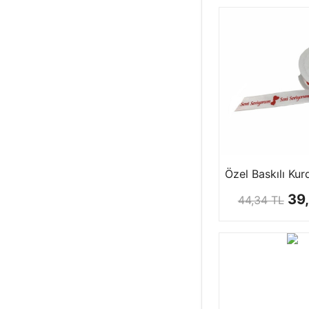
KEÇE & KUMAŞ
ŞİŞE & AYNA
MAKAS ÇEŞİTLERİ
SETLER
YAPIŞTIRMA
39
44,34 TL
YARNART
ÜRÜNLERİ
TUHAFİYE