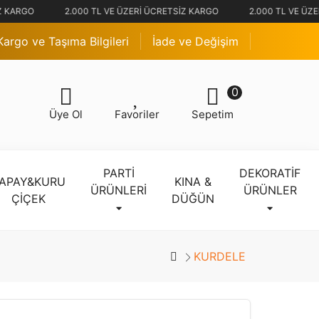
Z KARGO
2.000 TL VE ÜZERİ ÜCRETSİZ KARGO
2.000 TL VE ÜZE
Kargo ve Taşıma Bilgileri
İade ve Değişim
0
Üye Ol
Favoriler
Sepetim
PARTİ
DEKORATİF
APAY&KURU
KINA &
ÜRÜNLERİ
ÜRÜNLER
ÇİÇEK
DÜĞÜN
KURDELE