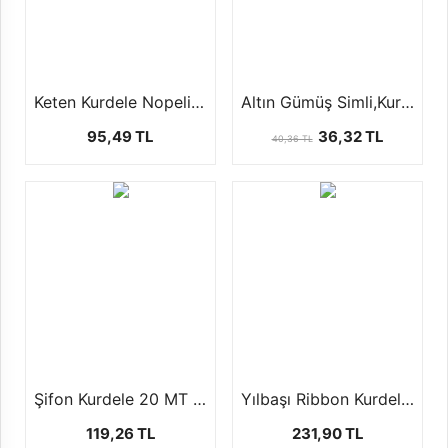
Keten Kurdele Nopeli (2.5cm-20 mt)
Altın Gümüş Simli,Kurdele (25 yards/22.5 mt)
95,49 TL
36,32 TL
40,36 TL
Şifon Kurdele 20 MT 2 Farklı Boyutta
Yılbaşı Ribbon Kurdele ( +-10 - 2,5cm )
119,26 TL
231,90 TL