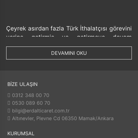
Çeyrek asırdan fazla Türk İthalatçısı görevini
yerine getirmiş ve getirmeye devam
etmektedir.
DEVAMINI OKU
Tedarik ettiği ürünlerde her geçen gün ürün
bazında ve ithalat yaptığı ülke bazında
sayısını artırmış ve artırmaya devam
etmektedir.
BİZE ULAŞIN
Faaliyeti boyunca toplumsal değerlerimize
0312 348 00 70
ve ülke ekonomimize faydalı olma
0530 089 60 70
prensibinden taviz vermemiş ve
bilgi@erdalticaret.com.tr
vermeyecektir.
Altınevler, Plevne Cd 06350 Mamak/Ankara
Dünya genelini etkileyen pandemi (covit 19)
sürecinde ise sürdürülebilir ekonomi, istikrarlı
KURUMSAL