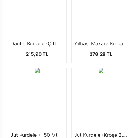
Dantel Kurdele (Çift sıra- 4 cm-25 mt)
Yılbaşı Makara Kurdale (+-20 mt )
215,90 TL
278,28 TL
Jüt Kurdele +-50 Mt
Jüt Kurdele (Kroşe 2.50CM-10MT)