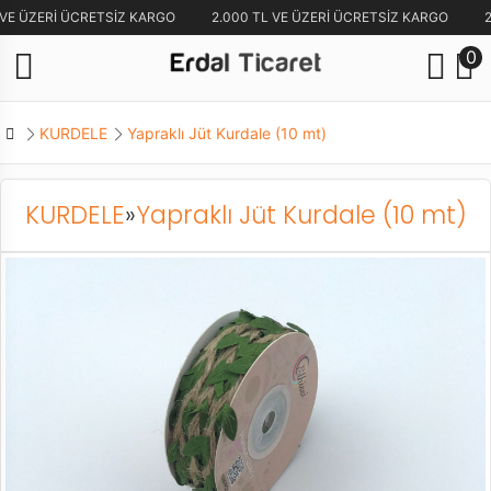
 VE ÜZERİ ÜCRETSİZ KARGO
2.000 TL VE ÜZERİ ÜCRETSİZ KARGO
2
0
KURDELE
Yapraklı Jüt Kurdale (10 mt)
KURDELE
»
Yapraklı Jüt Kurdale (10 mt)