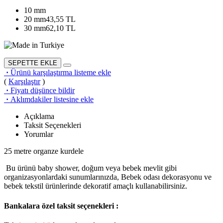
10 mm
20 mm
43,55 TL
30 mm
62,10 TL
SEPETTE EKLE
·
Ürünü karşılaştırma listeme ekle
(
Karşılaştır
)
·
Fiyatı düşünce bildir
·
Aklımdakiler listesine ekle
Açıklama
Taksit Seçenekleri
Yorumlar
25 metre organze kurdele
Bu ürünü baby shower, doğum veya bebek mevlit gibi
organizasyonlardaki sunumlarınızda, Bebek odası dekorasyonu ve
bebek tekstil ürünlerinde dekoratif amaçlı kullanabilirsiniz.
Bankalara özel taksit seçenekleri :