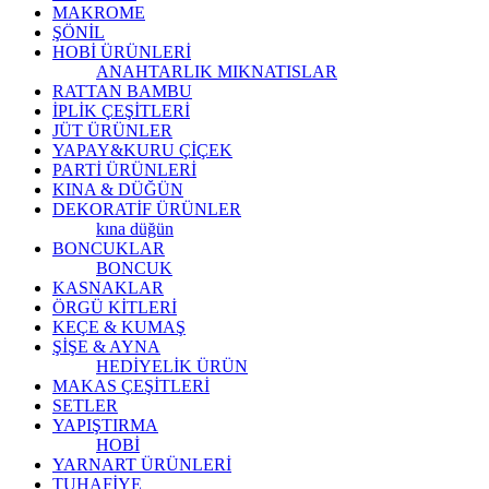
MAKROME
ŞÖNİL
HOBİ ÜRÜNLERİ
ANAHTARLIK
MIKNATISLAR
RATTAN BAMBU
İPLİK ÇEŞİTLERİ
JÜT ÜRÜNLER
YAPAY&KURU ÇİÇEK
PARTİ ÜRÜNLERİ
KINA & DÜĞÜN
DEKORATİF ÜRÜNLER
kına düğün
BONCUKLAR
BONCUK
KASNAKLAR
ÖRGÜ KİTLERİ
KEÇE & KUMAŞ
ŞİŞE & AYNA
HEDİYELİK ÜRÜN
MAKAS ÇEŞİTLERİ
SETLER
YAPIŞTIRMA
HOBİ
YARNART ÜRÜNLERİ
TUHAFİYE