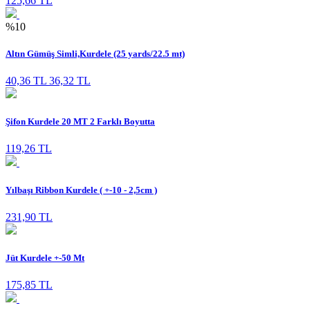
125,66 TL
%10
Altın Gümüş Simli,Kurdele (25 yards/22.5 mt)
40,36 TL
36,32 TL
Şifon Kurdele 20 MT 2 Farklı Boyutta
119,26 TL
Yılbaşı Ribbon Kurdele ( +-10 - 2,5cm )
231,90 TL
Jüt Kurdele +-50 Mt
175,85 TL