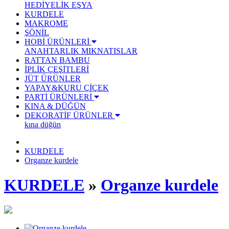
HEDİYELİK EŞYA
KURDELE
MAKROME
ŞÖNİL
HOBİ ÜRÜNLERİ
ANAHTARLIK
MIKNATISLAR
RATTAN BAMBU
İPLİK ÇEŞİTLERİ
JÜT ÜRÜNLER
YAPAY&KURU ÇİÇEK
PARTİ ÜRÜNLERİ
KINA & DÜĞÜN
DEKORATİF ÜRÜNLER
kına düğün
KURDELE
Organze kurdele
KURDELE
»
Organze kurdele