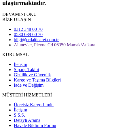
ulaştırmaktadır.
DEVAMINI OKU
BİZE ULAŞIN
0312 348 00 70
0530 089 60 70
bilgi@erdalticaret.com.tr
Altınevler, Plevne Cd 06350 Mamak/Ankara
KURUMSAL
İletişim
Sipariş Takibi
Gizlilik ve Güvenlik
Kargo ve Taşıma Bilgileri
İade ve Değişim
MÜŞTERİ HİZMETLERİ
Ücretsiz Kargo Limiti
İletişim
S.S.S.
Detaylı Arama
Havale Bildirim Formu