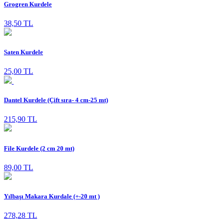
Grogren Kurdele
38,50 TL
Saten Kurdele
25,00 TL
Dantel Kurdele (Çift sıra- 4 cm-25 mt)
215,90 TL
File Kurdele (2 cm 20 mt)
89,00 TL
Yılbaşı Makara Kurdale (+-20 mt )
278,28 TL