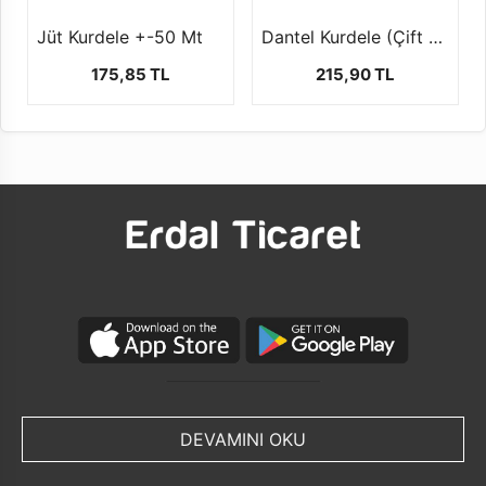
Jüt Kurdele +-50 Mt
Dantel Kurdele (Çift sıra- 4 cm-25 mt)
175,85 TL
215,90 TL
DEVAMINI OKU
Çeyrek asırdan fazla Türk İthalatçısı görevini
yerine getirmiş ve getirmeye devam