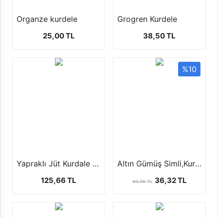
Organze kurdele
Grogren Kurdele
25,00 TL
38,50 TL
%10
Yapraklı Jüt Kurdale (10 mt)
Altın Gümüş Simli,Kurdele (25 yards/22.5 mt)
125,66 TL
36,32 TL
40,36 TL