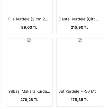
File Kurdele (2 cm 20 mt)
Dantel Kurdele (Çift sıra- 4 cm-25 mt)
89,00 TL
215,90 TL
Yılbaşı Makara Kurdale (+-20 mt )
Jüt Kurdele +-50 Mt
278,28 TL
175,85 TL