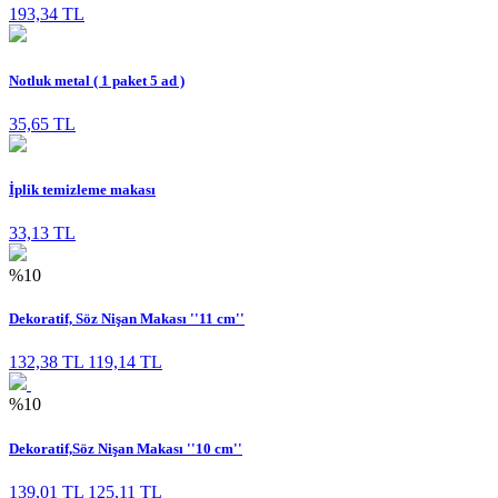
193,34 TL
Notluk metal ( 1 paket 5 ad )
35,65 TL
İplik temizleme makası
33,13 TL
%10
Dekoratif, Söz Nişan Makası ''11 cm''
132,38 TL
119,14 TL
%10
Dekoratif,Söz Nişan Makası ''10 cm''
139,01 TL
125,11 TL