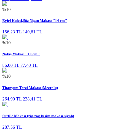
%10
Eyfel Kulesi,Söz Nişan Makası ''14 cm''
156,23 TL
140,61 TL
%10
Nakış Makası ''10 cm''
86,00 TL
77,40 TL
%10
Titanyum Terzi Makası (Mezrolu)
264,90 TL
238,41 TL
Surfile Makası (zig-zag kesim makası-siyah)
287,56 TL