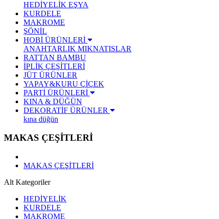
HEDİYELİK EŞYA
KURDELE
MAKROME
ŞÖNİL
HOBİ ÜRÜNLERİ
ANAHTARLIK
MIKNATISLAR
RATTAN BAMBU
İPLİK ÇEŞİTLERİ
JÜT ÜRÜNLER
YAPAY&KURU ÇİÇEK
PARTİ ÜRÜNLERİ
KINA & DÜĞÜN
DEKORATİF ÜRÜNLER
kına düğün
MAKAS ÇEŞİTLERİ
MAKAS ÇEŞİTLERİ
Alt Kategoriler
HEDİYELİK
KURDELE
MAKROME