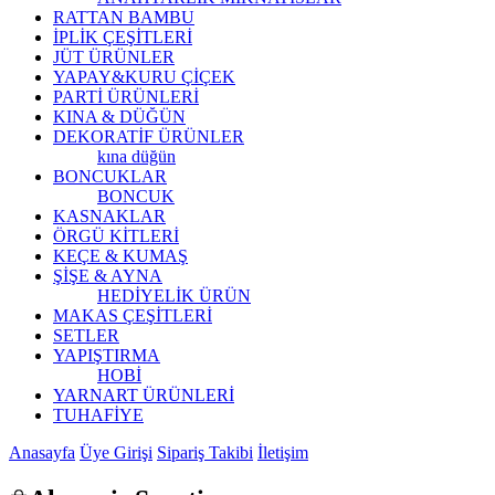
RATTAN BAMBU
İPLİK ÇEŞİTLERİ
JÜT ÜRÜNLER
YAPAY&KURU ÇİÇEK
PARTİ ÜRÜNLERİ
KINA & DÜĞÜN
DEKORATİF ÜRÜNLER
kına düğün
BONCUKLAR
BONCUK
KASNAKLAR
ÖRGÜ KİTLERİ
KEÇE & KUMAŞ
ŞİŞE & AYNA
HEDİYELİK ÜRÜN
MAKAS ÇEŞİTLERİ
SETLER
YAPIŞTIRMA
HOBİ
YARNART ÜRÜNLERİ
TUHAFİYE
Anasayfa
Üye Girişi
Sipariş Takibi
İletişim