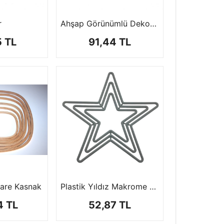
r
Ahşap Görünümlü Dekoratif PVC Pano Kasnak
5 TL
91,44 TL
Kare Kasnak
Plastik Yıldız Makrome Halkası (3'lü set)
4 TL
52,87 TL