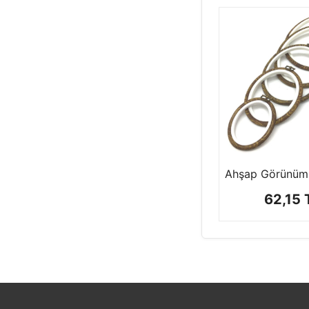
KEÇE & KUMAŞ
ŞİŞE & AYNA
MAKAS ÇEŞİTLERİ
SETLER
YAPIŞTIRMA
62,15 
YARNART
ÜRÜNLERİ
TUHAFİYE