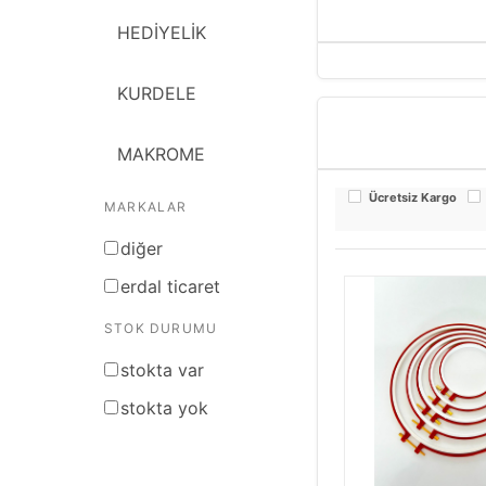
HEDİYELİK
KURDELE
MAKROME
Ücretsiz Kargo
MARKALAR
ŞÖNİL
di̇ğer
HOBİ ÜRÜNLERİ
erdal ticaret
STOK DURUMU
RATTAN BAMBU
stokta var
İPLİK ÇEŞİTLERİ
stokta yok
JÜT ÜRÜNLER