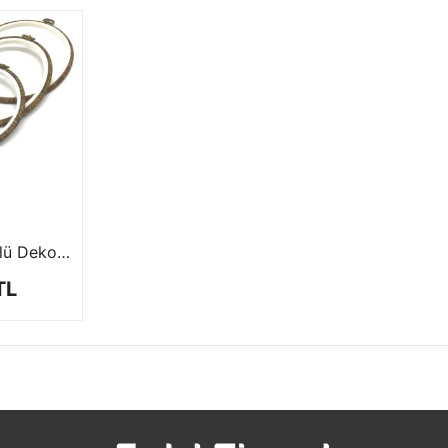
Ahşap Görünümlü Dekoratif, PVC Oval Pano Kasnak
TL