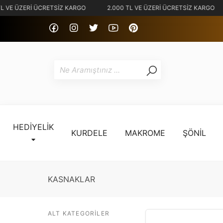
L VE ÜZERİ ÜCRETSİZ KARGO
2.000 TL VE ÜZERİ ÜCRETSİZ KARGO
HEDİYELİK
KURDELE
MAKROME
ŞÖNİL
KASNAKLAR
ALT KATEGORILER