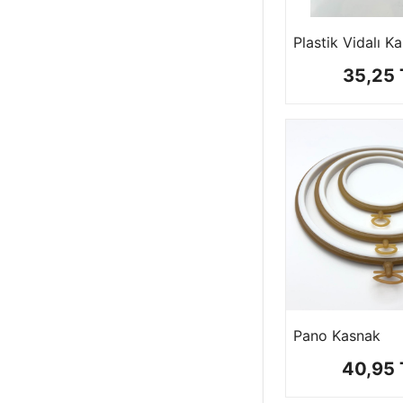
YAPAY&KURU
Plastik Vidalı K
ÇİÇEK
35,25 
PARTİ ÜRÜNLERİ
KINA & DÜĞÜN
DEKORATİF
ÜRÜNLER
BONCUKLAR
Pano Kasnak
KASNAKLAR
40,95 
ÖRGÜ KİTLERİ