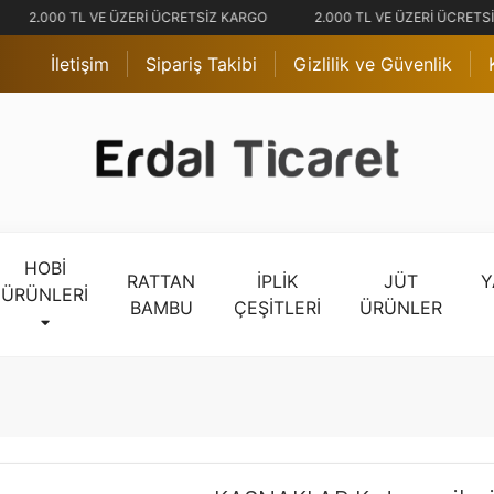
2.000 TL VE ÜZERİ ÜCRETSİZ KARGO
2.000 TL VE ÜZERİ ÜCRETS
İletişim
Sipariş Takibi
Gizlilik ve Güvenlik
HOBİ
RATTAN
İPLİK
JÜT
Y
ÜRÜNLERİ
BAMBU
ÇEŞİTLERİ
ÜRÜNLER