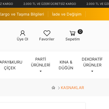
İZ KARGO
2.000 TL VE ÜZERİ ÜCRETSİZ KARGO
2.000 TL VE ÜZ
Kargo ve Taşıma Bilgileri
İade ve Değişim
0
Üye Ol
Favoriler
Sepetim
PARTİ
DEKORATİF
APAY&KURU
KINA &
ÜRÜNLERİ
ÜRÜNLER
ÇİÇEK
DÜĞÜN
KASNAKLAR