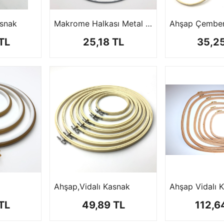
asnak
Makrome Halkası Metal Çember Rüya Kapanı
Ahşap Çembe
TL
25,18 TL
35,2
Ahşap,Vidalı Kasnak
Ahşap Vidalı 
TL
49,89 TL
112,6