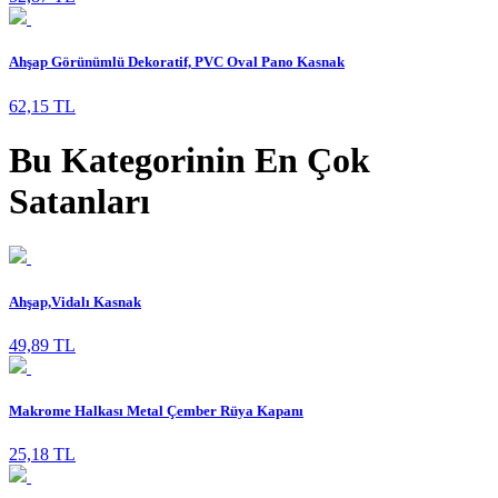
Ahşap Görünümlü Dekoratif, PVC Oval Pano Kasnak
62,15 TL
Bu Kategorinin En Çok
Satanları
Ahşap,Vidalı Kasnak
49,89 TL
Makrome Halkası Metal Çember Rüya Kapanı
25,18 TL