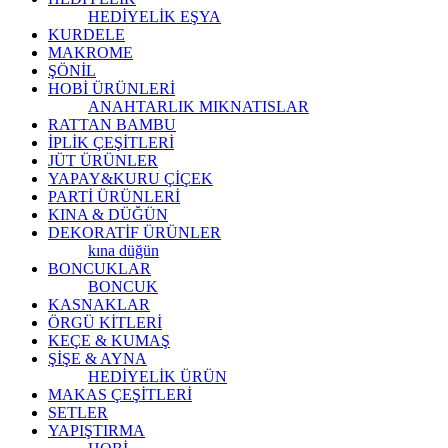
HEDİYELİK EŞYA
KURDELE
MAKROME
ŞÖNİL
HOBİ ÜRÜNLERİ
ANAHTARLIK
MIKNATISLAR
RATTAN BAMBU
İPLİK ÇEŞİTLERİ
JÜT ÜRÜNLER
YAPAY&KURU ÇİÇEK
PARTİ ÜRÜNLERİ
KINA & DÜĞÜN
DEKORATİF ÜRÜNLER
kına düğün
BONCUKLAR
BONCUK
KASNAKLAR
ÖRGÜ KİTLERİ
KEÇE & KUMAŞ
ŞİŞE & AYNA
HEDİYELİK ÜRÜN
MAKAS ÇEŞİTLERİ
SETLER
YAPIŞTIRMA