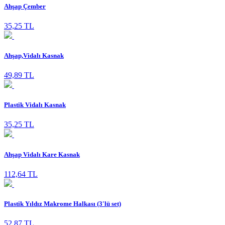
Ahşap Çember
35,25 TL
Ahşap,Vidalı Kasnak
49,89 TL
Plastik Vidalı Kasnak
35,25 TL
Ahşap Vidalı Kare Kasnak
112,64 TL
Plastik Yıldız Makrome Halkası (3'lü set)
52,87 TL