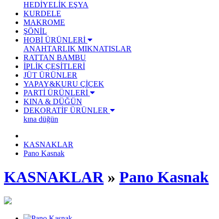
HEDİYELİK EŞYA
KURDELE
MAKROME
ŞÖNİL
HOBİ ÜRÜNLERİ
ANAHTARLIK
MIKNATISLAR
RATTAN BAMBU
İPLİK ÇEŞİTLERİ
JÜT ÜRÜNLER
YAPAY&KURU ÇİÇEK
PARTİ ÜRÜNLERİ
KINA & DÜĞÜN
DEKORATİF ÜRÜNLER
kına düğün
KASNAKLAR
Pano Kasnak
KASNAKLAR
»
Pano Kasnak