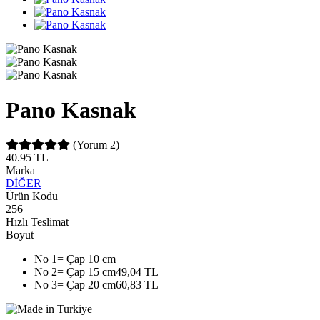
Pano Kasnak
(Yorum 2)
40.95
TL
Marka
DİĞER
Ürün Kodu
256
Hızlı Teslimat
Boyut
No 1= Çap 10 cm
No 2= Çap 15 cm
49,04 TL
No 3= Çap 20 cm
60,83 TL