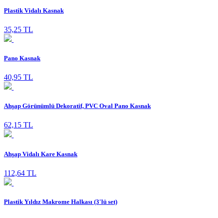
Plastik Vidalı Kasnak
35,25 TL
Pano Kasnak
40,95 TL
Ahşap Görünümlü Dekoratif, PVC Oval Pano Kasnak
62,15 TL
Ahşap Vidalı Kare Kasnak
112,64 TL
Plastik Yıldız Makrome Halkası (3'lü set)