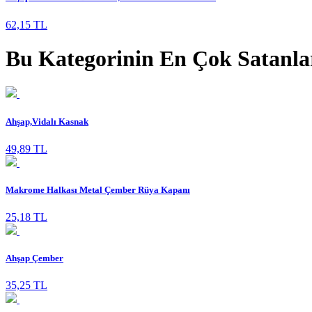
62,15 TL
Bu Kategorinin En Çok Satanla
Ahşap,Vidalı Kasnak
49,89 TL
Makrome Halkası Metal Çember Rüya Kapanı
25,18 TL
Ahşap Çember
35,25 TL