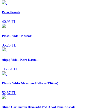
Pano Kasnak
40,95 TL
Plastik Vidalı Kasnak
35,25 TL
Ahşap Vidalı Kare Kasnak
112,64 TL
Plastik Yıldız Makrome Halkası (3'lü set)
52,87 TL
Ahşap Görünümlü Dekoratif, PVC Oval Pano Kasnak