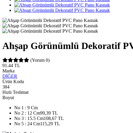
Ahşap Görünümlü Dekoratif P
(Yorum 0)
91.44
TL
Marka
DİĞER
Ürün Kodu
384
Hızlı Teslimat
Boyut
No 1 : 9 Cm
No 2 : 12 Cm
99,39 TL
No 3 : 15.5 Cm
108,67 TL
No 5 : 24 Cm
115,29 TL