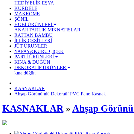
HEDİYELİK EŞYA
KURDELE
MAKROME
ŞÖNİL
HOBİ ÜRÜNLERİ
ANAHTARLIK
MIKNATISLAR
RATTAN BAMBU
İPLİK ÇEŞİTLERİ
JÜT ÜRÜNLER
YAPAY&KURU ÇİÇEK
PARTİ ÜRÜNLERİ
KINA & DÜĞÜN
DEKORATİF ÜRÜNLER
kına düğün
KASNAKLAR
Ahşap Görünümlü Dekoratif PVC Pano Kasnak
KASNAKLAR
»
Ahşap Görünü