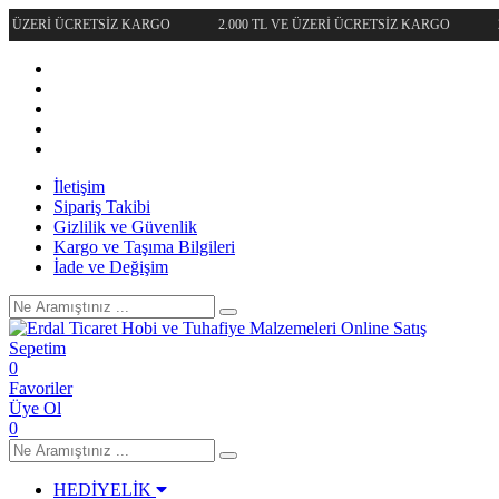
VE ÜZERİ ÜCRETSİZ KARGO
2.000 TL VE ÜZERİ ÜCRETSİZ KARGO
2
İletişim
Sipariş Takibi
Gizlilik ve Güvenlik
Kargo ve Taşıma Bilgileri
İade ve Değişim
Sepetim
0
Favoriler
Üye Ol
0
HEDİYELİK