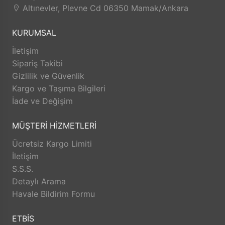
Faaliyeti boyunca toplumsal değerlerimize
Altınevler, Plevne Cd 06350 Mamak/Ankara
ve ülke ekonomimize faydalı olma
KURUMSAL
prensibinden taviz vermemiş ve
vermeyecektir.
İletişim
Dünya genelini etkileyen pandemi (covit 19)
Sipariş Takibi
Gizlilik ve Güvenlik
sürecinde ise sürdürülebilir ekonomi, istikrarlı
Kargo ve Taşıma Bilgileri
faaliyet esasında daha çok hizmet ve "mutlu
İade ve Değişim
müşteri, mutlu işyeri" felsefesi ile internet
online satış modülü ile hizmetinizdedir.
MÜŞTERİ HİZMETLERİ
Şuan online satış sisteminde kısmen hizmet
Ücretsiz Kargo Limiti
vermeye devam ederken; geliştirmekte
İletişim
olduğu daha geniş konseptleri ürünleri
S.S.S.
hizmetinize sunmaktdır.
Detaylı Arama
Şimdilik satışa sunmuş olduğu el sanatları
Havale Bildirim Formu
malzemelerini yardımcı ekipmanları ve diğer
bir çok ürünün ilk tedarikçi olan Erdal Ticaret,
ETBİS