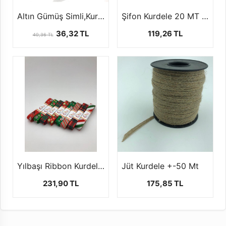
Altın Gümüş Simli,Kurdele (25 yards/22.5 mt)
Şifon Kurdele 20 MT 2 Farklı Boyutta
36,32 TL
119,26 TL
40,36 TL
Yılbaşı Ribbon Kurdele ( +-10 - 2,5cm )
Jüt Kurdele +-50 Mt
231,90 TL
175,85 TL