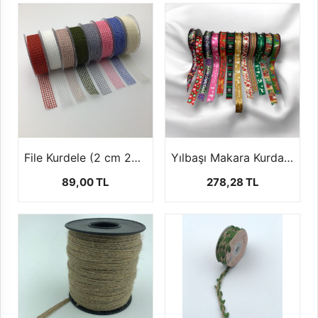
File Kurdele (2 cm 20 mt)
Yılbaşı Makara Kurdale (+-20 mt )
89,00 TL
278,28 TL