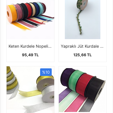
Keten Kurdele Nopeli (2.5cm-20 mt)
Yapraklı Jüt Kurdale (10 mt)
95,49 TL
125,66 TL
%10