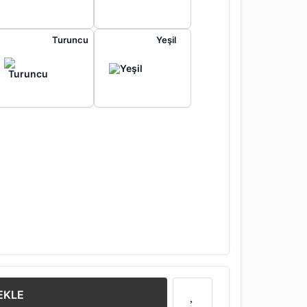
Turuncu
Yeşil
20 MT)
 TL
EKLE