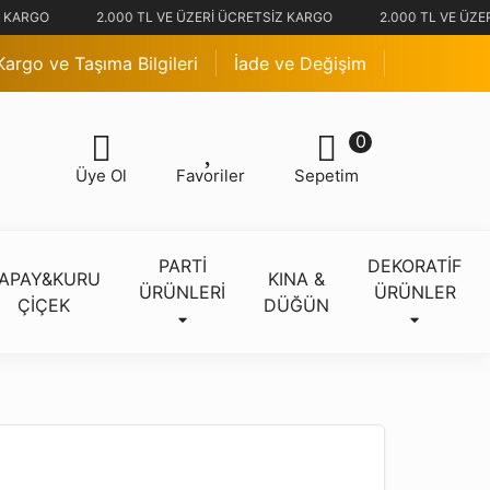
 KARGO
2.000 TL VE ÜZERİ ÜCRETSİZ KARGO
2.000 TL VE ÜZER
Kargo ve Taşıma Bilgileri
İade ve Değişim
0
Üye Ol
Favoriler
Sepetim
PARTİ
DEKORATİF
APAY&KURU
KINA &
ÜRÜNLERİ
ÜRÜNLER
ÇİÇEK
DÜĞÜN