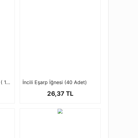
Amigurimi Çıngırak 1 Paket ( 10 ad ) 2 Farklı Boyutta
İncili Eşarp İğnesi (40 Adet)
26,37 TL