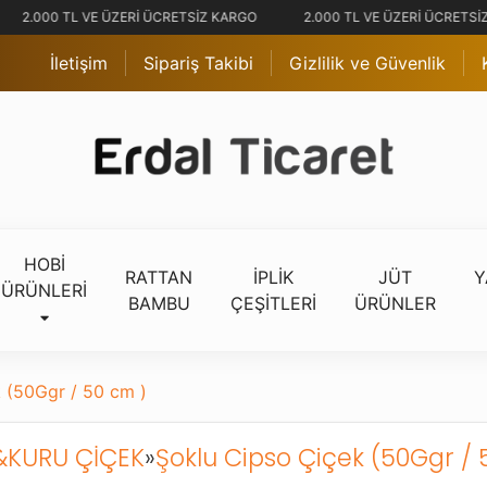
2.000 TL VE ÜZERİ ÜCRETSİZ KARGO
2.000 TL VE ÜZERİ ÜCRETSİ
İletişim
Sipariş Takibi
Gizlilik ve Güvenlik
HOBİ
RATTAN
İPLİK
JÜT
Y
ÜRÜNLERİ
BAMBU
ÇEŞİTLERİ
ÜRÜNLER
 (50Ggr / 50 cm )
&KURU ÇİÇEK
»
Şoklu Cipso Çiçek (50Ggr / 