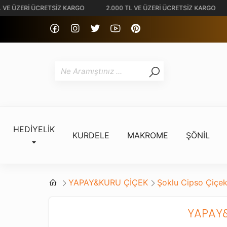
 VE ÜZERİ ÜCRETSİZ KARGO
2.000 TL VE ÜZERİ ÜCRETSİZ KARGO
HEDİYELİK
KURDELE
MAKROME
ŞÖNİL
YAPAY&KURU ÇİÇEK
Şoklu Cipso Çiçek
YAPAY