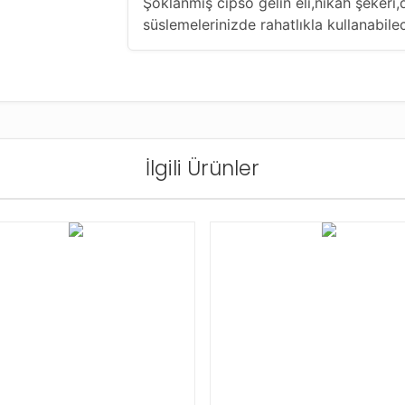
Şoklanmış cipso gelin eli,nikah şekeri,
süslemelerinizde rahatlıkla kullanabil
İlgili Ürünler