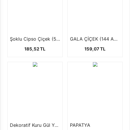
Şoklu Cipso Çiçek (50Ggr / 50 cm )
GALA ÇİÇEK (144 AD )
185,52 TL
159,07 TL
Dekoratif Kuru Gül Yaprağı
PAPATYA