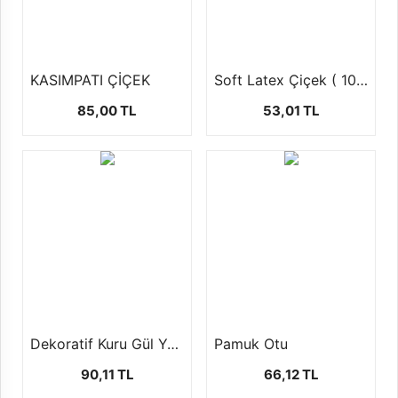
KASIMPATI ÇİÇEK
Soft Latex Çiçek ( 10 AD )
85,00 TL
53,01 TL
Dekoratif Kuru Gül Yaprağı
Pamuk Otu
90,11 TL
66,12 TL