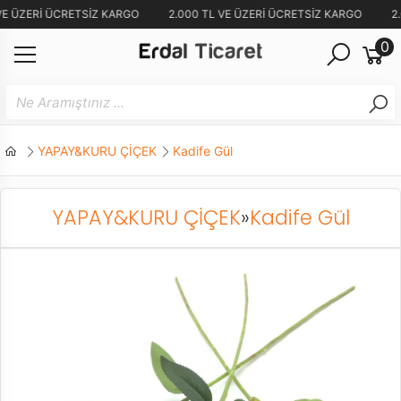
VE ÜZERİ ÜCRETSİZ KARGO
2.000 TL VE ÜZERİ ÜCRETSİZ KARGO
2.
0
YAPAY&KURU ÇİÇEK
Kadife Gül
YAPAY&KURU ÇİÇEK
»
Kadife Gül