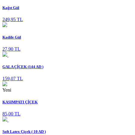
Kağıt Gül
249,95 TL
Kadife Gül
27,90 TL
GALA ÇİÇEK (144 AD )
159,07 TL
Yeni
KASIMPATI ÇİÇEK
85,00 TL
Soft Latex Çiçek ( 10 AD )