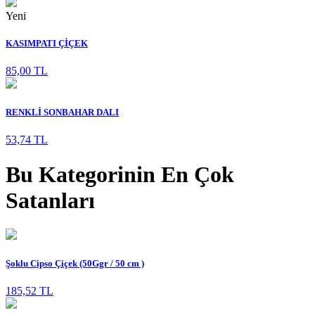
Yeni
KASIMPATI ÇİÇEK
85,00 TL
RENKLİ SONBAHAR DALI
53,74 TL
Bu Kategorinin En Çok
Satanları
Şoklu Cipso Çiçek (50Ggr / 50 cm )
185,52 TL