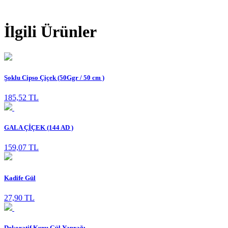
İlgili Ürünler
Şoklu Cipso Çiçek (50Ggr / 50 cm )
185,52 TL
GALA ÇİÇEK (144 AD )
159,07 TL
Kadife Gül
27,90 TL
Dekoratif Kuru Gül Yaprağı