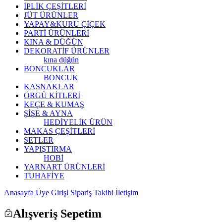
İPLİK ÇEŞİTLERİ
JÜT ÜRÜNLER
YAPAY&KURU ÇİÇEK
PARTİ ÜRÜNLERİ
KINA & DÜĞÜN
DEKORATİF ÜRÜNLER
kına düğün
BONCUKLAR
BONCUK
KASNAKLAR
ÖRGÜ KİTLERİ
KEÇE & KUMAŞ
ŞİŞE & AYNA
HEDİYELİK ÜRÜN
MAKAS ÇEŞİTLERİ
SETLER
YAPIŞTIRMA
HOBİ
YARNART ÜRÜNLERİ
TUHAFİYE
Anasayfa
Üye Girişi
Sipariş Takibi
İletişim
Alışveriş Sepetim