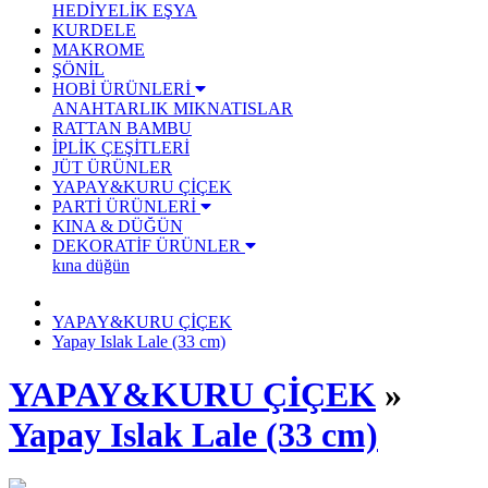
HEDİYELİK EŞYA
KURDELE
MAKROME
ŞÖNİL
HOBİ ÜRÜNLERİ
ANAHTARLIK
MIKNATISLAR
RATTAN BAMBU
İPLİK ÇEŞİTLERİ
JÜT ÜRÜNLER
YAPAY&KURU ÇİÇEK
PARTİ ÜRÜNLERİ
KINA & DÜĞÜN
DEKORATİF ÜRÜNLER
kına düğün
YAPAY&KURU ÇİÇEK
Yapay Islak Lale (33 cm)
YAPAY&KURU ÇİÇEK
»
Yapay Islak Lale (33 cm)