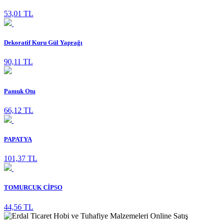
53,01 TL
Dekoratif Kuru Gül Yaprağı
90,11 TL
Pamuk Otu
66,12 TL
PAPATYA
101,37 TL
TOMURCUK CİPSO
44,56 TL