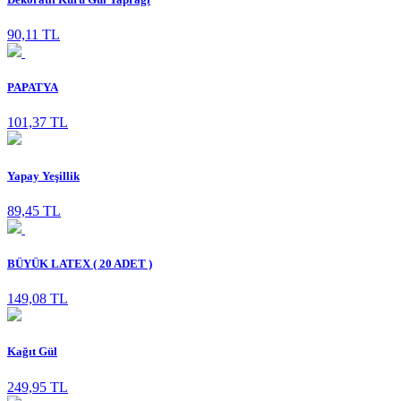
90,11 TL
PAPATYA
101,37 TL
Yapay Yeşillik
89,45 TL
BÜYÜK LATEX ( 20 ADET )
149,08 TL
Kağıt Gül
249,95 TL