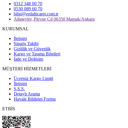
0312 348 00 70
0530 089 60 70
bilgi@erdalticaret.com.tr
Altınevler, Plevne Cd 06350 Mamak/Ankara
KURUMSAL
İletişim
Sipariş Takibi
Gizlilik ve Güvenlik
Kargo ve Taşıma Bilgileri
İade ve Değişim
MÜŞTERİ HİZMETLERİ
Ücretsiz Kargo Limiti
İletişim
S.S.S.
Detaylı Arama
Havale Bildirim Formu
ETBİS