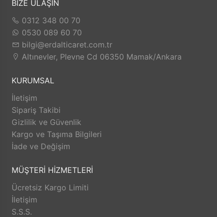
Tedarik ettiği ürünlerde her geçen gün ürün
BİZE ULAŞIN
bazında ve ithalat yaptığı ülke bazında
0312 348 00 70
sayısını artırmış ve artırmaya devam
0530 089 60 70
etmektedir.
bilgi@erdalticaret.com.tr
Faaliyeti boyunca toplumsal değerlerimize
Altınevler, Plevne Cd 06350 Mamak/Ankara
ve ülke ekonomimize faydalı olma
KURUMSAL
prensibinden taviz vermemiş ve
vermeyecektir.
İletişim
Dünya genelini etkileyen pandemi (covit 19)
Sipariş Takibi
Gizlilik ve Güvenlik
sürecinde ise sürdürülebilir ekonomi, istikrarlı
Kargo ve Taşıma Bilgileri
faaliyet esasında daha çok hizmet ve "mutlu
İade ve Değişim
müşteri, mutlu işyeri" felsefesi ile internet
online satış modülü ile hizmetinizdedir.
MÜŞTERİ HİZMETLERİ
Şuan online satış sisteminde kısmen hizmet
Ücretsiz Kargo Limiti
vermeye devam ederken; geliştirmekte
İletişim
olduğu daha geniş konseptleri ürünleri
S.S.S.