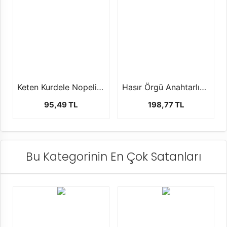
Keten Kurdele Nopeli (2.5cm-20 mt)
Hasır Örgü Anahtarlık Halkası 1 paket 50 ad
95,49 TL
198,77 TL
Bu Kategorinin En Çok Satanları