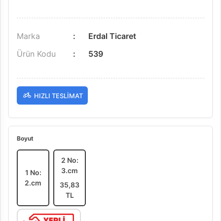
Marka
Erdal Ticaret
Ürün Kodu
539
HIZLI TESLIMAT
Boyut
2 No:
3.cm
1 No:
2.cm
35,83
TL