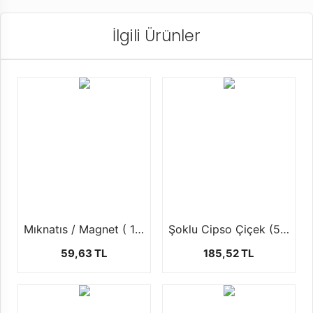
İlgili Ürünler
Mıknatıs / Magnet ( 1 Paket 70 ad )
Şoklu Cipso Çiçek (50Ggr / 50 cm )
59,63 TL
185,52 TL