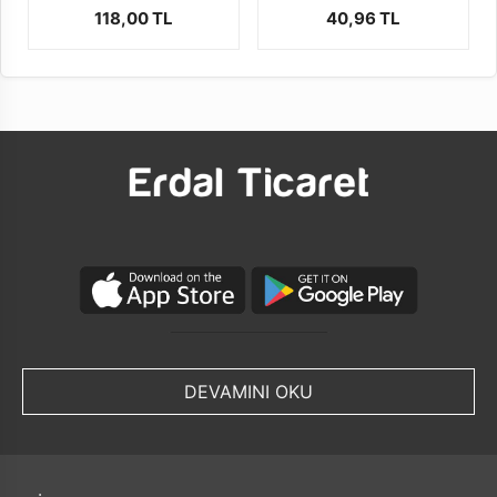
118,00 TL
40,96 TL
DEVAMINI OKU
Çeyrek asırdan fazla Türk İthalatçısı görevini
yerine getirmiş ve getirmeye devam
etmektedir.