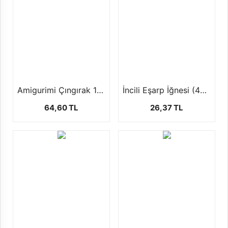
Amigurimi Çıngırak 1 Paket ( 10 ad ) 2 Farklı Boyutta
İncili Eşarp İğnesi (40 Adet)
64,60 TL
26,37 TL