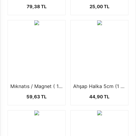
79,38 TL
25,00 TL
Mıknatıs / Magnet ( 1 Paket 70 ad )
Ahşap Halka 5cm (1 paket 5 Adet)
59,63 TL
44,90 TL