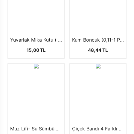
Yuvarlak Mika Kutu ( şekerlik,mumluk ) 1 ad
Kum Boncuk (0,11-1 Paket-12 dizi)
15,00 TL
48,44 TL
Muz Lifi- Su Sümbülü (+-100 gr )
Çiçek Bandı 4 Farklı Renk Seçeneği İle 1 CM ( +- 25 MT)