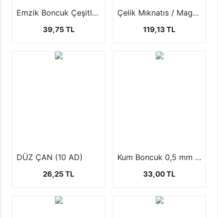
Emzik Boncuk Çeşitleri (1 paket-50 gr)
Çelik Mıknatıs / Magnet (25 adet)
39,75 TL
119,13 TL
DÜZ ÇAN (10 AD)
Kum Boncuk 0,5 mm ( 1 paket 100 gr )
26,25 TL
33,00 TL