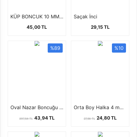
KÜP BONCUK 10 MM (100 GR)
Saçak İnci
45,00 TL
29,15 TL
%89
%10
Oval Nazar Boncuğu 4 faklı boyutta ( 1 paket 100 ad )
Orta Boy Halka 4 mm -1 paket (50 gr)
43,94 TL
24,80 TL
397,54 TL
27,56 TL