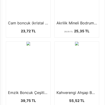
Cam boncuk (kristal dizi boncuk 1 dizi 42 cm )
Akrilik Mineli Bodrum Boncuğu (1 paket 10 Adet)
23,72 TL
25,35 TL
28,16 TL
Emzik Boncuk Çeşitleri (1 paket-50 gr)
Kahverengi Ahşap Boncuk (100 Gr)
39,75 TL
55,52 TL