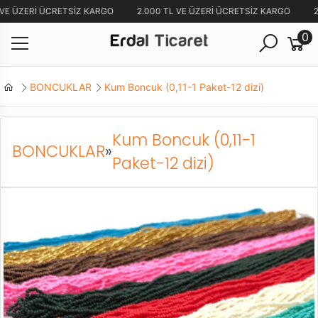
 VE ÜZERİ ÜCRETSİZ KARGO
2.000 TL VE ÜZERİ ÜCRETSİZ KARGO
2
0
BONCUKLAR
Kum Boncuk (0,11-1 Paket-12 dizi)
Kum Boncuk (0,11-1
BONCUKLAR
»
Paket-12 dizi)