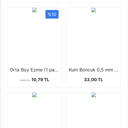
%10
Orta Boy Ezme (1 paket-20 ad)
Kum Boncuk 0,5 mm ( 1 paket 100 gr )
10,79 TL
33,00 TL
11,99 TL