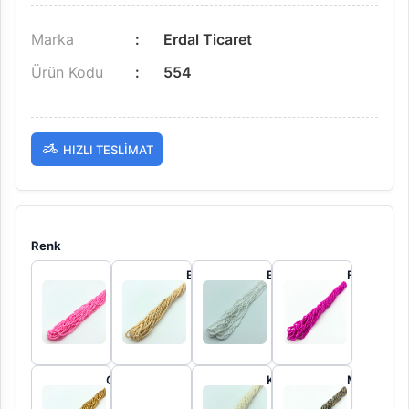
Marka
Erdal Ticaret
Ürün Kodu
554
HIZLI TESLIMAT
Renk
Bebe
Bej
BEYAZ
Fuşya
Pembe
GOLD
Krem
Metalik