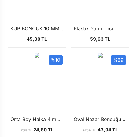
KÜP BONCUK 10 MM (100 GR)
Plastik Yarım İnci
45,00 TL
59,63 TL
%10
%89
Orta Boy Halka 4 mm -1 paket (50 gr)
Oval Nazar Boncuğu 4 faklı boyutta ( 1 paket 100 ad )
24,80 TL
43,94 TL
27,56 TL
397,54 TL