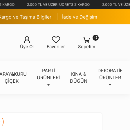
 KARGO
2.000 TL VE ÜZERİ ÜCRETSİZ KARGO
2.000 TL VE ÜZE
Kargo ve Taşıma Bilgileri
İade ve Değişim
0
Üye Ol
Favoriler
Sepetim
PARTİ
DEKORATİF
APAY&KURU
KINA &
ÜRÜNLERİ
ÜRÜNLER
ÇİÇEK
DÜĞÜN
r)