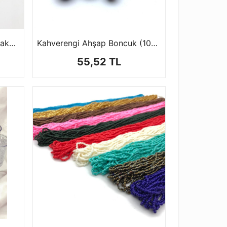
Emzik Boncuk Çeşitleri (1 paket-50 gr)
Kahverengi Ahşap Boncuk (100 Gr)
55,52 TL