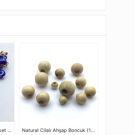
İğneli Nazar Boncuğu (1 Paket - 50 Adet)
Natural Cilalı Ahşap Boncuk (100 Gr)