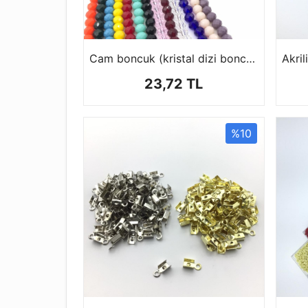
Cam boncuk (kristal dizi boncuk 1 dizi 42 cm )
23,72 TL
%10