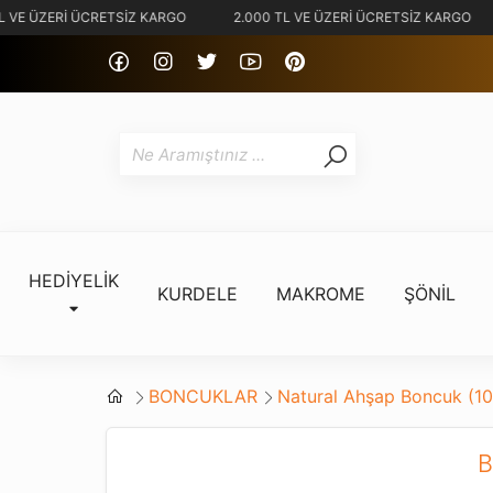
 VE ÜZERİ ÜCRETSİZ KARGO
2.000 TL VE ÜZERİ ÜCRETSİZ KARGO
HEDİYELİK
KURDELE
MAKROME
ŞÖNİL
BONCUKLAR
Natural Ahşap Boncuk (10