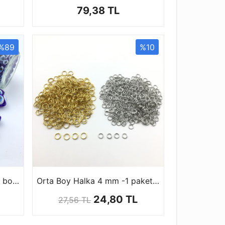
79,38 TL
%89
%10
Oval Nazar Boncuğu 4 faklı boyutta ( 1 paket 100 ad )
Orta Boy Halka 4 mm -1 paket (50 gr)
L
24,80 TL
27,56 TL