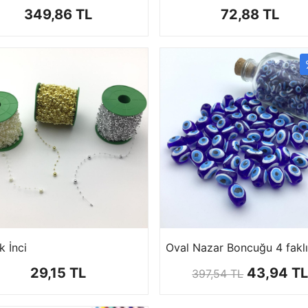
349,86 TL
72,88 TL
 İnci
29,15 TL
43,94 T
397,54 TL