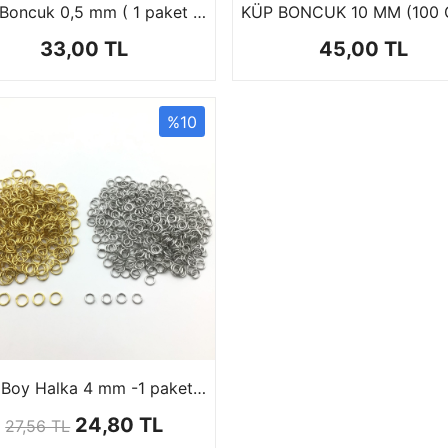
Kum Boncuk 0,5 mm ( 1 paket 100 gr )
KÜP BONCUK 10 MM (100 
33,00 TL
45,00 TL
%10
Orta Boy Halka 4 mm -1 paket (50 gr)
24,80 TL
27,56 TL