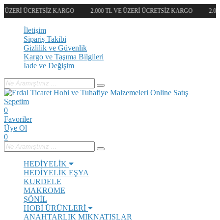
VE ÜZERİ ÜCRETSİZ KARGO
2.000 TL VE ÜZERİ ÜCRETSİZ KARGO
2.00
İletişim
Sipariş Takibi
Gizlilik ve Güvenlik
Kargo ve Taşıma Bilgileri
İade ve Değişim
Sepetim
0
Favoriler
Üye Ol
0
HEDİYELİK
HEDİYELİK EŞYA
KURDELE
MAKROME
ŞÖNİL
HOBİ ÜRÜNLERİ
ANAHTARLIK
MIKNATISLAR