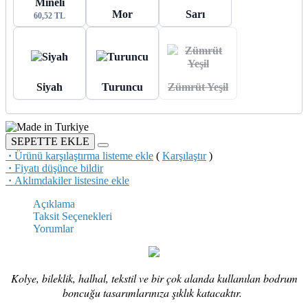
Mineli
Mor
Sarı
60,52 TL
Siyah
Turuncu
Zümrüt Yeşil
SEPETTE EKLE
·
Ürünü karşılaştırma listeme ekle
(
Karşılaştır
)
·
Fiyatı düşünce bildir
·
Aklımdakiler listesine ekle
Açıklama
Taksit Seçenekleri
Yorumlar
Kolye, bileklik, halhal, tekstil ve bir çok alanda kullanılan bodrum
boncuğu tasarımlarınıza şıklık katacaktır.