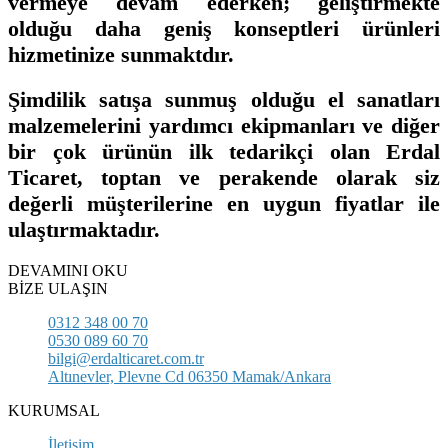
vermeye devam ederken; geliştirmekte
olduğu daha geniş konseptleri ürünleri
hizmetinize sunmaktdır.
Şimdilik satışa sunmuş olduğu el sanatları
malzemelerini yardımcı ekipmanları ve diğer
bir çok ürünün ilk tedarikçi olan Erdal
Ticaret, toptan ve perakende olarak siz
değerli müşterilerine en uygun fiyatlar ile
ulaştırmaktadır.
DEVAMINI OKU
BİZE ULAŞIN
0312 348 00 70
0530 089 60 70
bilgi@erdalticaret.com.tr
Altınevler, Plevne Cd 06350 Mamak/Ankara
KURUMSAL
İletişim