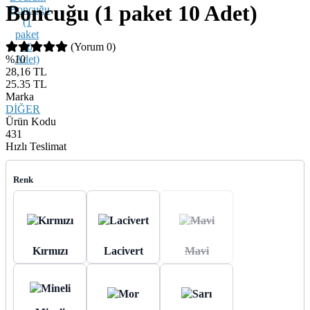
Boncuğu (1 paket 10 Adet)
(Yorum 0)
%10
28,16 TL
25.35
TL
Marka
DİĞER
Ürün Kodu
431
Hızlı Teslimat
Renk
Kırmızı
Lacivert
Mavi