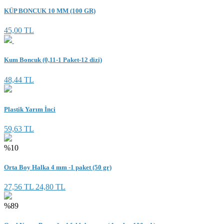
KÜP BONCUK 10 MM (100 GR)
45,00 TL
Kum Boncuk (0,11-1 Paket-12 dizi)
48,44 TL
Plastik Yarım İnci
59,63 TL
%10
Orta Boy Halka 4 mm -1 paket (50 gr)
27,56 TL
24,80 TL
%89