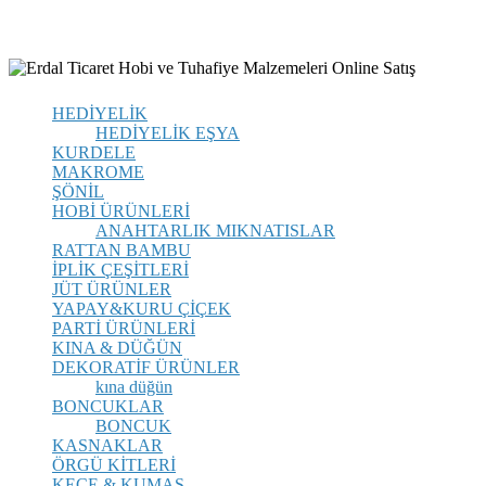
HEDİYELİK
HEDİYELİK EŞYA
KURDELE
MAKROME
ŞÖNİL
HOBİ ÜRÜNLERİ
ANAHTARLIK
MIKNATISLAR
RATTAN BAMBU
İPLİK ÇEŞİTLERİ
JÜT ÜRÜNLER
YAPAY&KURU ÇİÇEK
PARTİ ÜRÜNLERİ
KINA & DÜĞÜN
DEKORATİF ÜRÜNLER
kına düğün
BONCUKLAR
BONCUK
KASNAKLAR
ÖRGÜ KİTLERİ
KEÇE & KUMAŞ