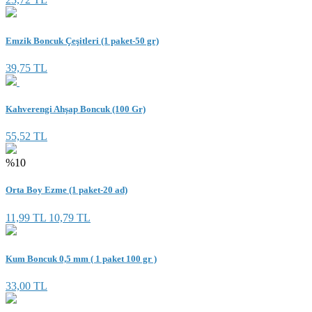
Emzik Boncuk Çeşitleri (1 paket-50 gr)
39,75 TL
Kahverengi Ahşap Boncuk (100 Gr)
55,52 TL
%10
Orta Boy Ezme (1 paket-20 ad)
11,99 TL
10,79 TL
Kum Boncuk 0,5 mm ( 1 paket 100 gr )
33,00 TL