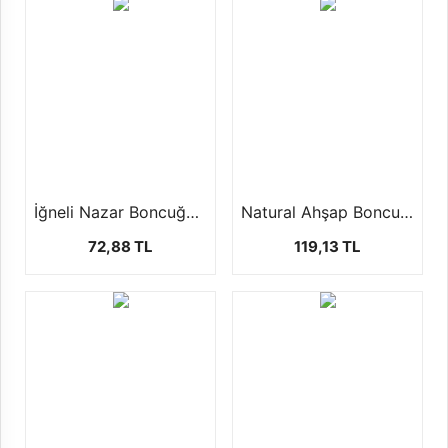
İğneli Nazar Boncuğu (1 Paket - 50 Adet)
Natural Ahşap Boncuk (100 Gr)
72,88 TL
119,13 TL