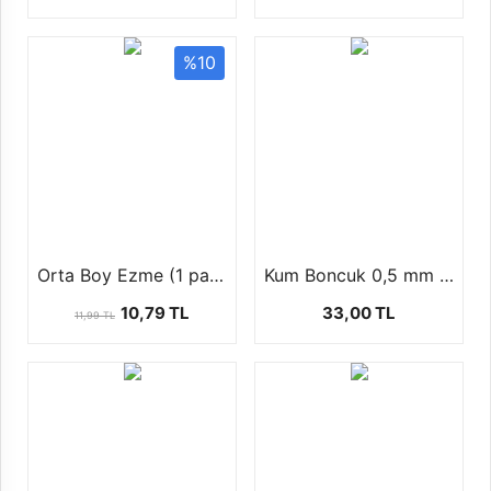
%10
Orta Boy Ezme (1 paket-20 ad)
Kum Boncuk 0,5 mm ( 1 paket 100 gr )
10,79 TL
33,00 TL
11,99 TL