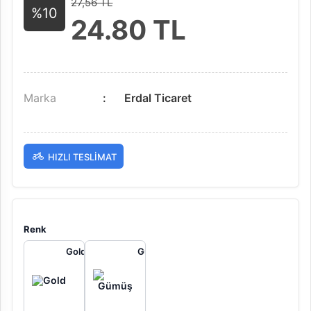
27,56 TL
%10
24.80
TL
Marka
Erdal Ticaret
HIZLI TESLIMAT
Renk
Gold
Gümüş