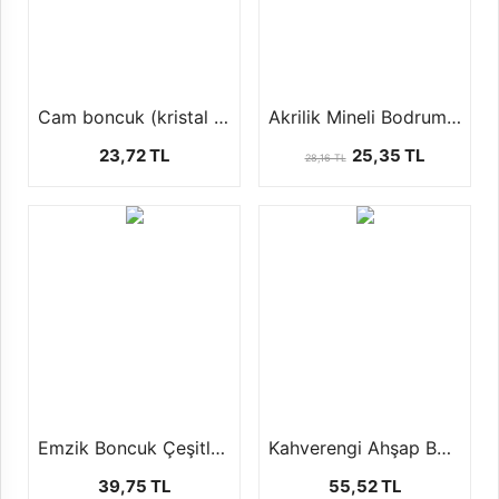
Cam boncuk (kristal dizi boncuk 1 dizi 42 cm )
Akrilik Mineli Bodrum Boncuğu (1 paket 10 Adet)
23,72 TL
25,35 TL
28,16 TL
Emzik Boncuk Çeşitleri (1 paket-50 gr)
Kahverengi Ahşap Boncuk (100 Gr)
39,75 TL
55,52 TL