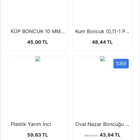
KÜP BONCUK 10 MM (100 GR)
Kum Boncuk (0,11-1 Paket-12 dizi)
45,00 TL
48,44 TL
%89
Plastik Yarım İnci
Oval Nazar Boncuğu 4 faklı boyutta ( 1 paket 100 ad )
59,63 TL
43,94 TL
397,54 TL