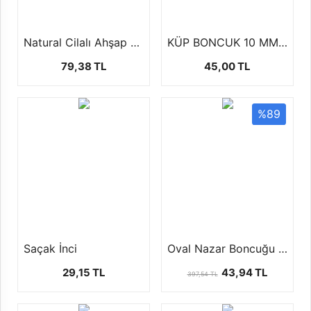
Natural Cilalı Ahşap Boncuk (100 Gr)
KÜP BONCUK 10 MM (100 GR)
79,38 TL
45,00 TL
%89
Saçak İnci
Oval Nazar Boncuğu 4 faklı boyutta ( 1 paket 100 ad )
29,15 TL
43,94 TL
397,54 TL