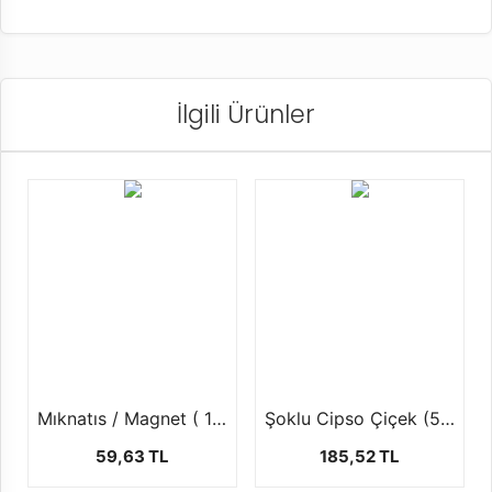
İlgili Ürünler
Mıknatıs / Magnet ( 1 Paket 70 ad )
Şoklu Cipso Çiçek (50Ggr / 50 cm )
59,63 TL
185,52 TL