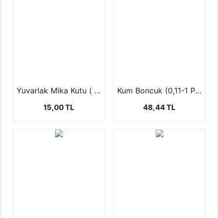
Yuvarlak Mika Kutu ( şekerlik,mumluk ) 1 ad
Kum Boncuk (0,11-1 Paket-12 dizi)
15,00 TL
48,44 TL