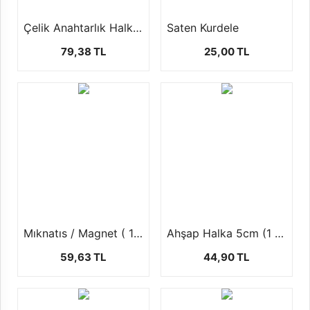
Çelik Anahtarlık Halkası ( 1 paket 50 ad )
Saten Kurdele
79,38 TL
25,00 TL
Mıknatıs / Magnet ( 1 Paket 70 ad )
Ahşap Halka 5cm (1 paket 5 Adet)
59,63 TL
44,90 TL