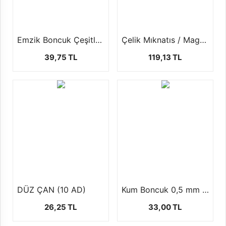
Emzik Boncuk Çeşitleri (1 paket-50 gr)
Çelik Mıknatıs / Magnet (25 adet)
39,75 TL
119,13 TL
DÜZ ÇAN (10 AD)
Kum Boncuk 0,5 mm ( 1 paket 100 gr )
26,25 TL
33,00 TL