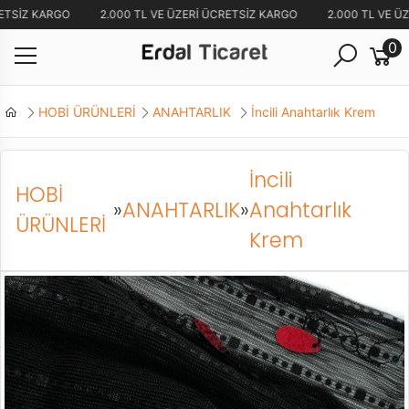
ETSİZ KARGO
2.000 TL VE ÜZERİ ÜCRETSİZ KARGO
2.000 TL VE Ü
0
HOBİ ÜRÜNLERİ
ANAHTARLIK
İncili Anahtarlık Krem
İncili
HOBİ
»
ANAHTARLIK
»
Anahtarlık
ÜRÜNLERİ
Krem