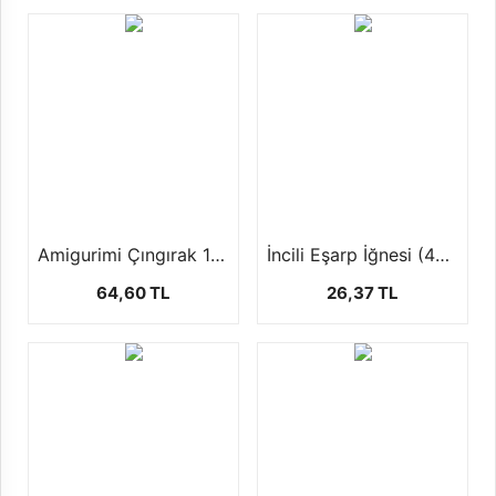
Amigurimi Çıngırak 1 Paket ( 10 ad ) 2 Farklı Boyutta
İncili Eşarp İğnesi (40 Adet)
64,60 TL
26,37 TL