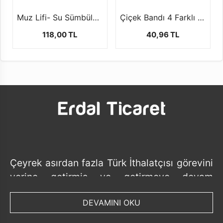
Muz Lifi- Su Sümbülü (+-100 gr )
Çiçek Bandı 4 Farklı Renk Seçeneği İle 1 CM ( +- 25 MT)
118,00 TL
40,96 TL
Çeyrek asırdan fazla Türk İthalatçısı görevini
yerine getirmiş ve getirmeye devam
etmektedir.
DEVAMINI OKU
Tedarik ettiği ürünlerde her geçen gün ürün
bazında ve ithalat yaptığı ülke bazında