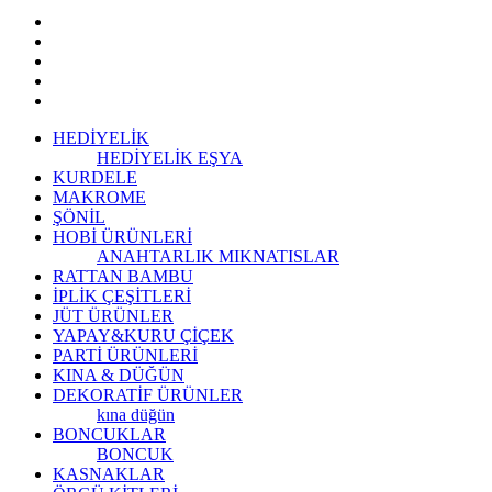
HEDİYELİK
HEDİYELİK EŞYA
KURDELE
MAKROME
ŞÖNİL
HOBİ ÜRÜNLERİ
ANAHTARLIK
MIKNATISLAR
RATTAN BAMBU
İPLİK ÇEŞİTLERİ
JÜT ÜRÜNLER
YAPAY&KURU ÇİÇEK
PARTİ ÜRÜNLERİ
KINA & DÜĞÜN
DEKORATİF ÜRÜNLER
kına düğün
BONCUKLAR
BONCUK
KASNAKLAR