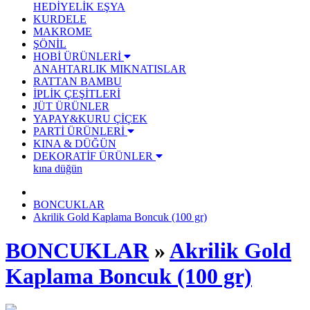
HEDİYELİK EŞYA
KURDELE
MAKROME
ŞÖNİL
HOBİ ÜRÜNLERİ
ANAHTARLIK
MIKNATISLAR
RATTAN BAMBU
İPLİK ÇEŞİTLERİ
JÜT ÜRÜNLER
YAPAY&KURU ÇİÇEK
PARTİ ÜRÜNLERİ
KINA & DÜĞÜN
DEKORATİF ÜRÜNLER
kına düğün
BONCUKLAR
Akrilik Gold Kaplama Boncuk (100 gr)
BONCUKLAR
»
Akrilik Gold
Kaplama Boncuk (100 gr)