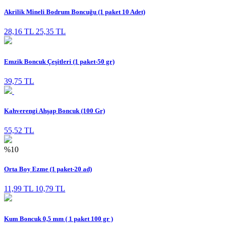
Akrilik Mineli Bodrum Boncuğu (1 paket 10 Adet)
28,16 TL
25,35 TL
Emzik Boncuk Çeşitleri (1 paket-50 gr)
39,75 TL
Kahverengi Ahşap Boncuk (100 Gr)
55,52 TL
%10
Orta Boy Ezme (1 paket-20 ad)
11,99 TL
10,79 TL
Kum Boncuk 0,5 mm ( 1 paket 100 gr )