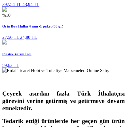
397,54 TL
43,94 TL
%10
Orta Boy Halka 4 mm -1 paket (50 gr)
27,56 TL
24,80 TL
Plastik Yarım İnci
59,63 TL
Çeyrek asırdan fazla Türk İthalatçısı
görevini yerine getirmiş ve getirmeye devam
etmektedir.
Tedarik ettiği ürünlerde her geçen gün ürün