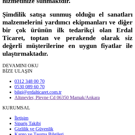
hizmetinize sunmaktdır.
Şimdilik satışa sunmuş olduğu el sanatları
malzemelerini yardımcı ekipmanları ve diğer
bir çok ürünün ilk tedarikçi olan Erdal
Ticaret, toptan ve perakende olarak siz
değerli müşterilerine en uygun fiyatlar ile
ulaştırmaktadır.
DEVAMINI OKU
BİZE ULAŞIN
0312 348 00 70
0530 089 60 70
bilgi@erdalticaret.com.tr
Altınevler, Plevne Cd 06350 Mamak/Ankara
KURUMSAL
İletişim
Sipariş Takibi
Gizlilik ve Güvenlik
Kargo ve Taşıma Bilgileri