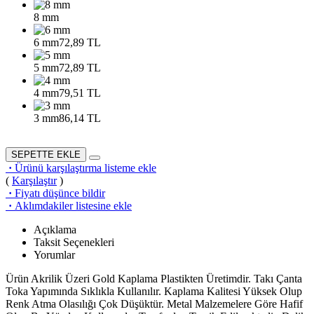
8 mm
6 mm
72,89 TL
5 mm
72,89 TL
4 mm
79,51 TL
3 mm
86,14 TL
SEPETTE EKLE
·
Ürünü karşılaştırma listeme ekle
(
Karşılaştır
)
·
Fiyatı düşünce bildir
·
Aklımdakiler listesine ekle
Açıklama
Taksit Seçenekleri
Yorumlar
Ürün Akrilik Üzeri Gold Kaplama Plastikten Üretimdir. Takı Çanta
Toka Yapımında Sıklıkla Kullanılır. Kaplama Kalitesi Yüksek Olup
Renk Atma Olasılığı Çok Düşüktür. Metal Malzemelere Göre Hafif