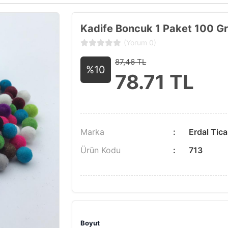
Kadife Boncuk 1 Paket 100 Gr.
(Yorum 0)
87,46 TL
%10
78.71
TL
Marka
Erdal Tica
Ürün Kodu
713
Boyut