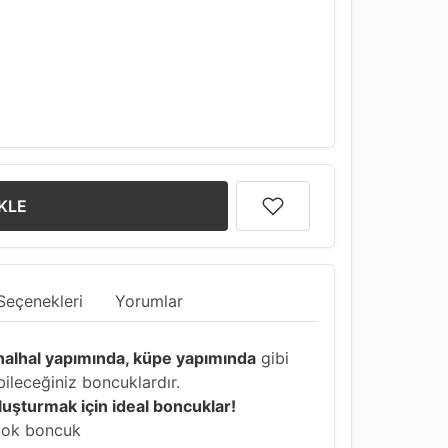
KLE
Seçenekleri
Yorumlar
 halhal yapımında, küpe yapımında
gibi
bileceğiniz boncuklardır.
luşturmak için ideal boncuklar!
irçok boncuk