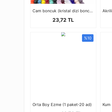
Cam boncuk (kristal dizi boncuk 1 dizi 42 cm )
23,72 TL
%10
Orta Boy Ezme (1 paket-20 ad)