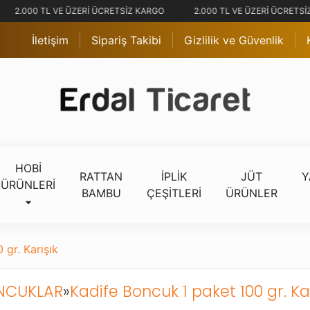
2.000 TL VE ÜZERİ ÜCRETSİZ KARGO
2.000 TL VE ÜZERİ ÜCRETSİZ
İletişim
Sipariş Takibi
Gizlilik ve Güvenlik
HOBİ
RATTAN
İPLİK
JÜT
Y
ÜRÜNLERİ
BAMBU
ÇEŞİTLERİ
ÜRÜNLER
 gr. Karışık
NCUKLAR
»
Kadife Boncuk 1 paket 100 gr. Kar