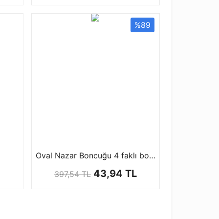
%89
Oval Nazar Boncuğu 4 faklı boyutta ( 1 paket 100 ad )
43,94 TL
397,54 TL