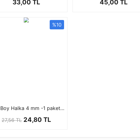
33,00 TL
45,00 TL
%10
Orta Boy Halka 4 mm -1 paket (50 gr)
24,80 TL
27,56 TL