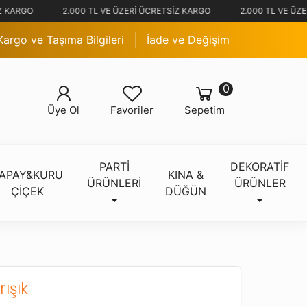
 KARGO
2.000 TL VE ÜZERİ ÜCRETSİZ KARGO
2.000 TL VE ÜZE
Kargo ve Taşıma Bilgileri
İade ve Değişim
0
Üye Ol
Favoriler
Sepetim
PARTİ
DEKORATİF
APAY&KURU
KINA &
ÜRÜNLERİ
ÜRÜNLER
ÇİÇEK
DÜĞÜN
ışık