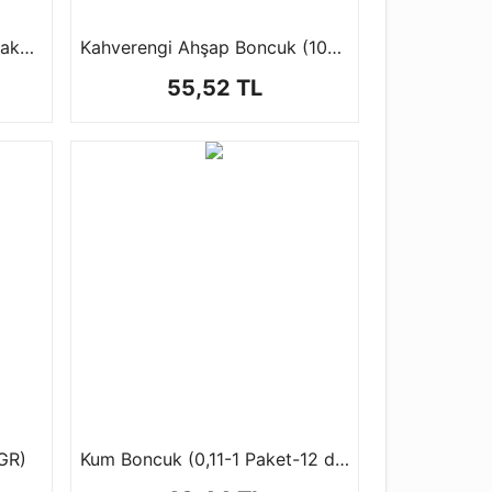
Emzik Boncuk Çeşitleri (1 paket-50 gr)
Kahverengi Ahşap Boncuk (100 Gr)
55,52 TL
GR)
Kum Boncuk (0,11-1 Paket-12 dizi)