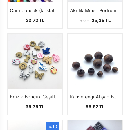
Cam boncuk (kristal dizi boncuk 1 dizi 42 cm )
Akrilik Mineli Bodrum Boncuğu (1 paket 10 Adet)
23,72 TL
25,35 TL
28,16 TL
Emzik Boncuk Çeşitleri (1 paket-50 gr)
Kahverengi Ahşap Boncuk (100 Gr)
39,75 TL
55,52 TL
%10