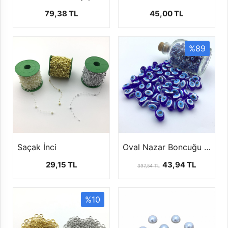
79,38 TL
45,00 TL
%89
Saçak İnci
Oval Nazar Boncuğu 4 faklı boyutta ( 1 paket 100 ad )
29,15 TL
43,94 TL
397,54 TL
%10