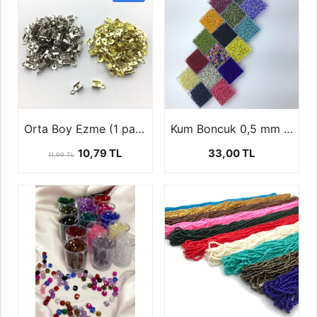
Orta Boy Ezme (1 paket-20 ad)
Kum Boncuk 0,5 mm ( 1 paket 100 gr )
10,79 TL
33,00 TL
11,99 TL