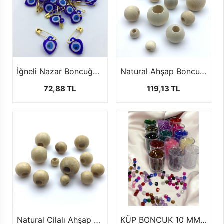
İğneli Nazar Boncuğu (1 Paket - 50 Adet)
Natural Ahşap Boncuk (100 Gr)
72,88 TL
119,13 TL
Natural Cilalı Ahşap Boncuk (100 Gr)
KÜP BONCUK 10 MM (100 GR)