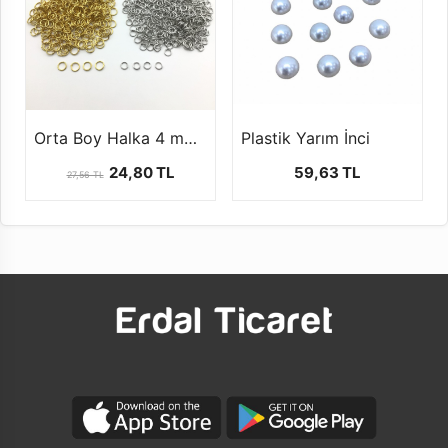
Orta Boy Halka 4 mm -1 paket (50 gr)
Plastik Yarım İnci
24,80 TL
59,63 TL
27,56 TL