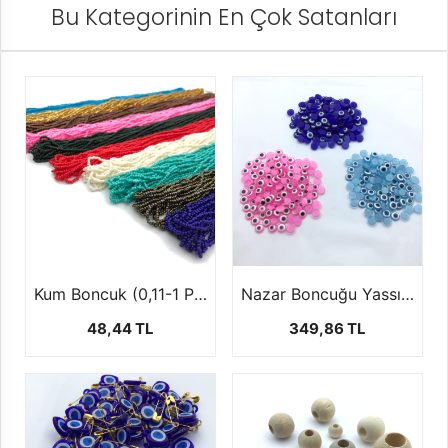
Bu Kategorinin En Çok Satanları
Kum Boncuk (0,11-1 Paket-12 dizi)
Nazar Boncuğu Yassı Plastik (8mm, 1 Paket-1000 Adet)
48,44 TL
349,86 TL