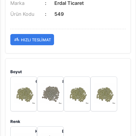
Marka
Erdal Ticaret
Ürün Kodu
549
HIZLI TESLIMAT
Boyut
6 mm 100
8 mm 100
10 mm
14 mm
gr
gr
100 gr
100 gr
Renk
Krem
Beyaz