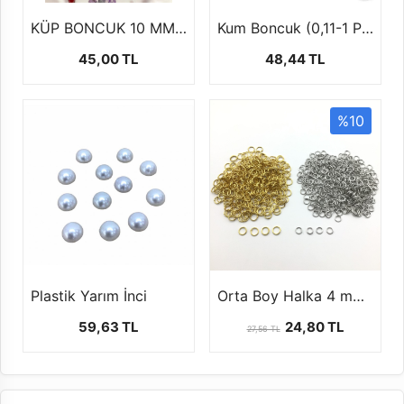
KÜP BONCUK 10 MM (100 GR)
Kum Boncuk (0,11-1 Paket-12 dizi)
45,00 TL
48,44 TL
%10
Plastik Yarım İnci
Orta Boy Halka 4 mm -1 paket (50 gr)
59,63 TL
24,80 TL
27,56 TL