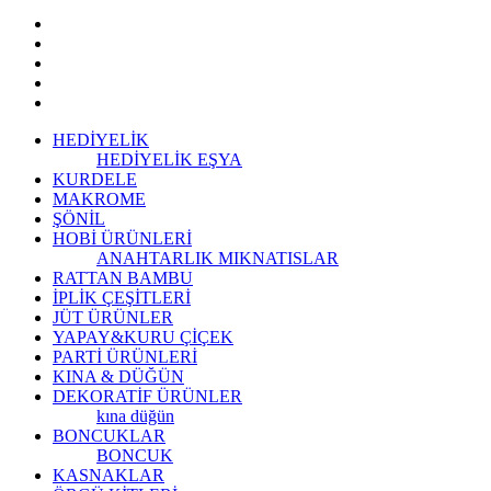
HEDİYELİK
HEDİYELİK EŞYA
KURDELE
MAKROME
ŞÖNİL
HOBİ ÜRÜNLERİ
ANAHTARLIK
MIKNATISLAR
RATTAN BAMBU
İPLİK ÇEŞİTLERİ
JÜT ÜRÜNLER
YAPAY&KURU ÇİÇEK
PARTİ ÜRÜNLERİ
KINA & DÜĞÜN
DEKORATİF ÜRÜNLER
kına düğün
BONCUKLAR
BONCUK
KASNAKLAR