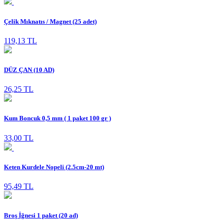
Çelik Mıknatıs / Magnet (25 adet)
119,13 TL
DÜZ ÇAN (10 AD)
26,25 TL
Kum Boncuk 0,5 mm ( 1 paket 100 gr )
33,00 TL
Keten Kurdele Nopeli (2.5cm-20 mt)
95,49 TL
Broş İğnesi 1 paket (20 ad)