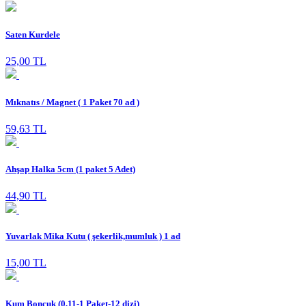
Saten Kurdele
25,00 TL
Mıknatıs / Magnet ( 1 Paket 70 ad )
59,63 TL
Ahşap Halka 5cm (1 paket 5 Adet)
44,90 TL
Yuvarlak Mika Kutu ( şekerlik,mumluk ) 1 ad
15,00 TL
Kum Boncuk (0,11-1 Paket-12 dizi)