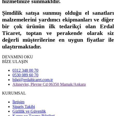
hizmetinize sunmaktdır.
Şimdilik satışa sunmuş olduğu el sanatları
malzemelerini yardımcı ekipmanları ve diğer
bir çok ürünün ilk tedarikçi olan Erdal
Ticaret, toptan ve perakende olarak siz
değerli müşterilerine en uygun fiyatlar ile
ulaştırmaktadır.
DEVAMINI OKU
BİZE ULAŞIN
0312 348 00 70
0530 089 60 70
bilgi@erdalticaret.com.tr
Altınevler, Plevne Cd 06350 Mamak/Ankara
KURUMSAL
İletişim
Sipariş Takibi
Gizlilik ve Güvenlik
Kargo ve Taşıma Bilgileri