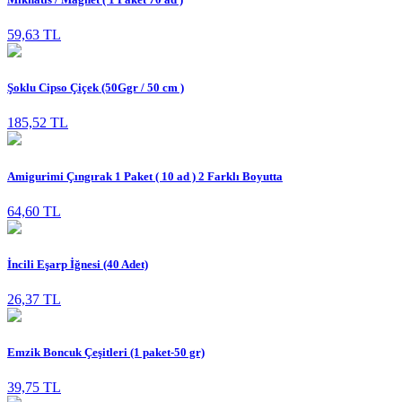
59,63 TL
Şoklu Cipso Çiçek (50Ggr / 50 cm )
185,52 TL
Amigurimi Çıngırak 1 Paket ( 10 ad ) 2 Farklı Boyutta
64,60 TL
İncili Eşarp İğnesi (40 Adet)
26,37 TL
Emzik Boncuk Çeşitleri (1 paket-50 gr)
39,75 TL