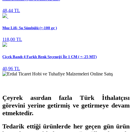
48,44 TL
Muz Lifi- Su Sümbülü (+-100 gr )
118,00 TL
Çiçek Bandı 4 Farklı Renk Seçeneği İle 1 CM ( +- 25 MT)
40,96 TL
Çeyrek asırdan fazla Türk İthalatçısı
görevini yerine getirmiş ve getirmeye devam
etmektedir.
Tedarik ettiği ürünlerde her geçen gün ürün