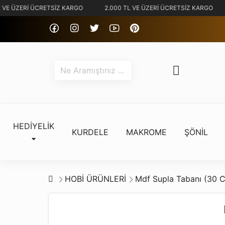
 VE ÜZERİ ÜCRETSİZ KARGO
2.000 TL VE ÜZERİ ÜCRETSİZ KARGO
HEDİYELİK
KURDELE
MAKROME
ŞÖNİL
HOBİ ÜRÜNLERİ
Mdf Supla Tabanı (30 