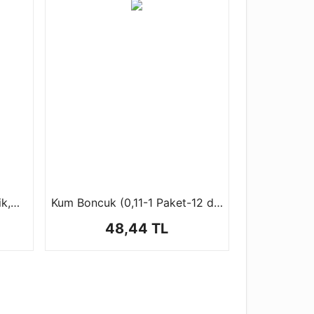
Yuvarlak Mika Kutu ( şekerlik,mumluk ) 1 ad
Kum Boncuk (0,11-1 Paket-12 dizi)
48,44 TL