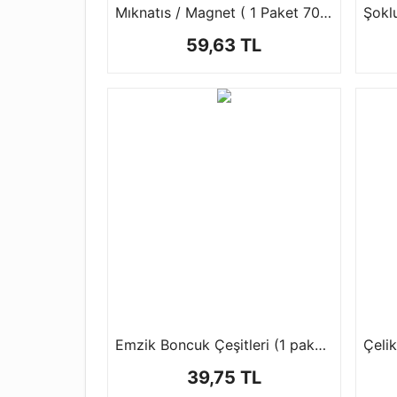
Mıknatıs / Magnet ( 1 Paket 70 ad )
59,63 TL
Emzik Boncuk Çeşitleri (1 paket-50 gr)
39,75 TL