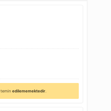
e temin
edilememektedir
.