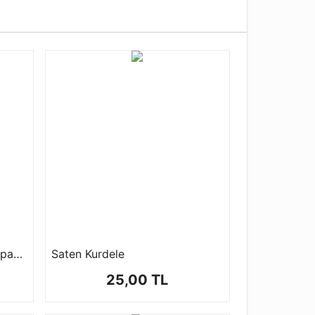
Çelik Anahtarlık Halkası ( 1 paket 50 ad )
Saten Kurdele
25,00 TL