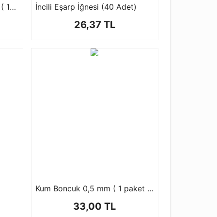
Amigurimi Çıngırak 1 Paket ( 10 ad ) 2 Farklı Boyutta
İncili Eşarp İğnesi (40 Adet)
26,37 TL
Kum Boncuk 0,5 mm ( 1 paket 100 gr )
33,00 TL