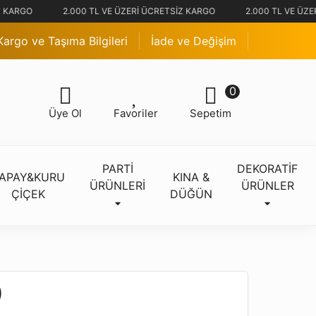
 KARGO
2.000 TL VE ÜZERİ ÜCRETSİZ KARGO
2.000 TL VE ÜZE
Kargo ve Taşıma Bilgileri
İade ve Değişim
0
Üye Ol
Favoriler
Sepetim
PARTİ
DEKORATİF
APAY&KURU
KINA &
ÜRÜNLERİ
ÜRÜNLER
ÇİÇEK
DÜĞÜN
)