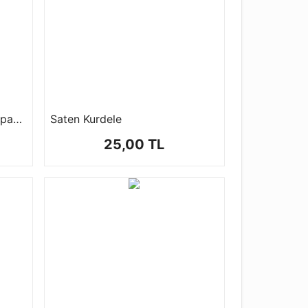
Çelik Anahtarlık Halkası ( 1 paket 50 ad )
Saten Kurdele
25,00 TL