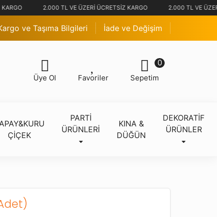
 KARGO
2.000 TL VE ÜZERİ ÜCRETSİZ KARGO
2.000 TL VE ÜZER
Kargo ve Taşıma Bilgileri
İade ve Değişim
0
Üye Ol
Favoriler
Sepetim
PARTİ
DEKORATİF
APAY&KURU
KINA &
ÜRÜNLERİ
ÜRÜNLER
ÇİÇEK
DÜĞÜN
 Adet)