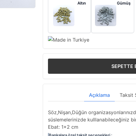
Altın
Gümüş
SEPETTE 
Açıklama
Taksit 
Söz,Nişan,Düğün organizasyonlarınızda
süslemelerinizde kulllanabileceğiniz bi
Ebat: 1x2 cm
Bankalara özel taksit seçenekleri :