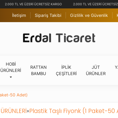
2.000 TL VE ÜZERİ ÜCRETSİZ KARGO
2.000 TL VE ÜZERİ ÜCRETSİZ
İletişim
Sipariş Takibi
Gizlilik ve Güvenlik
HOBİ
RATTAN
İPLİK
JÜT
Y
ÜRÜNLERİ
BAMBU
ÇEŞİTLERİ
ÜRÜNLER
 Paket-50 Adet)
 ÜRÜNLERİ
»
Plastik Taşlı Fiyonk (1 Paket-50