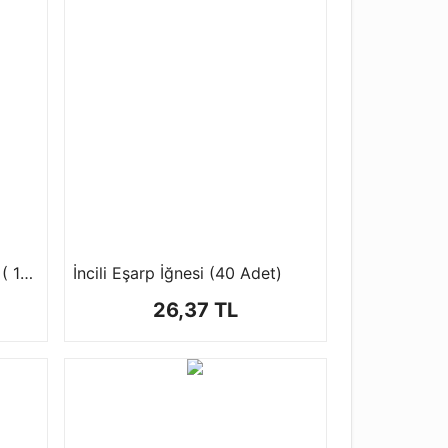
Amigurimi Çıngırak 1 Paket ( 10 ad ) 2 Farklı Boyutta
İncili Eşarp İğnesi (40 Adet)
26,37 TL