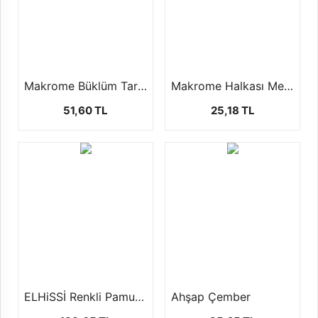
Makrome Büklüm Tarama İpi (3 mm-250 Gr)
Makrome Halkası Metal Çember Rüya Kapanı
51,60 TL
25,18 TL
ELHiSSİ Renkli Pamuklu Makrome İpi (3 mm.+/- 500 gr.125 mt)
Ahşap Çember