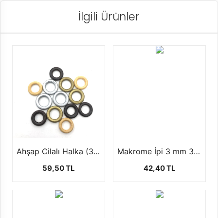
İlgili Ürünler
Ahşap Cilalı Halka (3 cm 10 Adet)
Makrome İpi 3 mm 3 Burgu +-250 gr
59,50 TL
42,40 TL