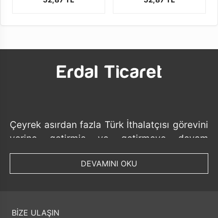
Çeyrek asırdan fazla Türk İthalatçısı görevini
yerine getirmiş ve getirmeye devam
etmektedir.
DEVAMINI OKU
Tedarik ettiği ürünlerde her geçen gün ürün
bazında ve ithalat yaptığı ülke bazında
sayısını artırmış ve artırmaya devam
etmektedir.
BİZE ULAŞIN