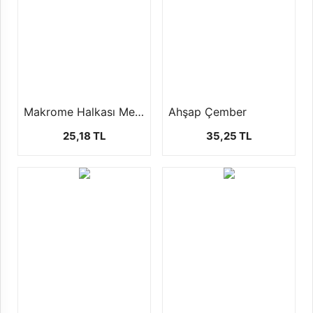
Makrome Halkası Metal Çember Rüya Kapanı
Ahşap Çember
25,18 TL
35,25 TL