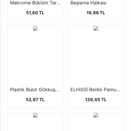
Makrome Büklüm Tarama İpi (3 mm-250 Gr)
Başlama Halkası
51,60 TL
19,88 TL
Plastik Bulut Gökkuşağı Makrome Halkası
ELHiSSİ Renkli Pamuklu Makrome İpi (3 mm.+/- 500 gr.125 mt)
52,87 TL
139,65 TL