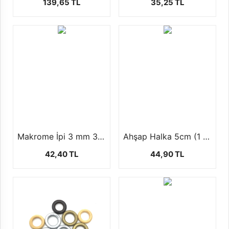
139,65 TL
35,25 TL
Makrome İpi 3 mm 3 Burgu +-250 gr
Ahşap Halka 5cm (1 paket 5 Adet)
42,40 TL
44,90 TL