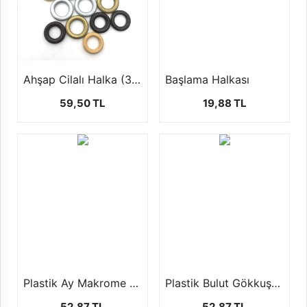
Ahşap Cilalı Halka (3 cm 10 Adet)
Başlama Halkası
59,50 TL
19,88 TL
Plastik Ay Makrome Halkası (3'lü set)
Plastik Bulut Gökkuşağı Makrome Halkası
52,87 TL
52,87 TL