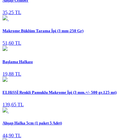
Ahşap Çember
35,25 TL
Makrome Büklüm Tarama İpi (3 mm-250 Gr)
51,60 TL
Başlama Halkası
19,88 TL
ELHiSSİ Renkli Pamuklu Makrome İpi (3 mm.+/- 500 gr.125 mt)
139,65 TL
Ahşap Halka 5cm (1 paket 5 Adet)
44,90 TL