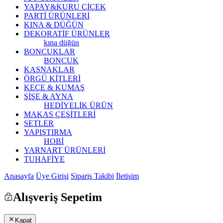
YAPAY&KURU ÇİÇEK
PARTİ ÜRÜNLERİ
KINA & DÜĞÜN
DEKORATİF ÜRÜNLER
kına düğün
BONCUKLAR
BONCUK
KASNAKLAR
ÖRGÜ KİTLERİ
KEÇE & KUMAŞ
ŞİŞE & AYNA
HEDİYELİK ÜRÜN
MAKAS ÇEŞİTLERİ
SETLER
YAPIŞTIRMA
HOBİ
YARNART ÜRÜNLERİ
TUHAFİYE
Anasayfa
Üye Girişi
Sipariş Takibi
İletişim
Alışveriş Sepetim
Kapat