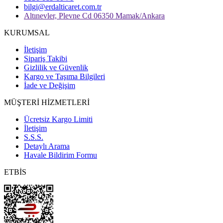
bilgi@erdalticaret.com.tr
Altınevler, Plevne Cd 06350 Mamak/Ankara
KURUMSAL
İletişim
Sipariş Takibi
Gizlilik ve Güvenlik
Kargo ve Taşıma Bilgileri
İade ve Değişim
MÜŞTERİ HİZMETLERİ
Ücretsiz Kargo Limiti
İletişim
S.S.S.
Detaylı Arama
Havale Bildirim Formu
ETBİS