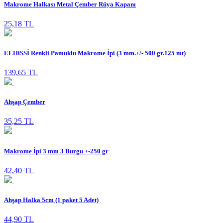
Makrome Halkası Metal Çember Rüya Kapanı
25,18 TL
ELHiSSİ Renkli Pamuklu Makrome İpi (3 mm.+/- 500 gr.125 mt)
139,65 TL
Ahşap Çember
35,25 TL
Makrome İpi 3 mm 3 Burgu +-250 gr
42,40 TL
Ahşap Halka 5cm (1 paket 5 Adet)
44,90 TL