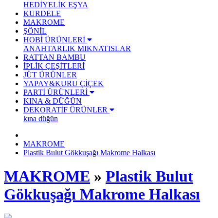
HEDİYELİK EŞYA
KURDELE
MAKROME
ŞÖNİL
HOBİ ÜRÜNLERİ
ANAHTARLIK
MIKNATISLAR
RATTAN BAMBU
İPLİK ÇEŞİTLERİ
JÜT ÜRÜNLER
YAPAY&KURU ÇİÇEK
PARTİ ÜRÜNLERİ
KINA & DÜĞÜN
DEKORATİF ÜRÜNLER
kına düğün
MAKROME
Plastik Bulut Gökkuşağı Makrome Halkası
MAKROME
»
Plastik Bulut
Gökkuşağı Makrome Halkası