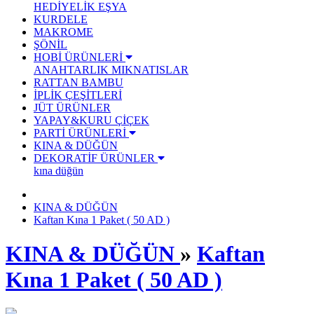
HEDİYELİK EŞYA
KURDELE
MAKROME
ŞÖNİL
HOBİ ÜRÜNLERİ
ANAHTARLIK
MIKNATISLAR
RATTAN BAMBU
İPLİK ÇEŞİTLERİ
JÜT ÜRÜNLER
YAPAY&KURU ÇİÇEK
PARTİ ÜRÜNLERİ
KINA & DÜĞÜN
DEKORATİF ÜRÜNLER
kına düğün
KINA & DÜĞÜN
Kaftan Kına 1 Paket ( 50 AD )
KINA & DÜĞÜN
»
Kaftan
Kına 1 Paket ( 50 AD )