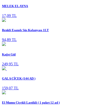
MELEK EL AYNA
17,09 TL
Renkli Esanslı Süs Kolanyası 1LT
94,89 TL
Kağıt Gül
249,95 TL
GALA ÇİÇEK (144 AD )
159,07 TL
El Mumu Çiçekli Lastikli ( 1 paket 12 ad )