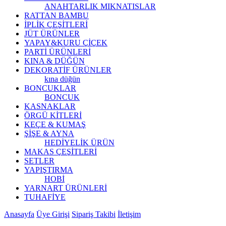
ANAHTARLIK
MIKNATISLAR
RATTAN BAMBU
İPLİK ÇEŞİTLERİ
JÜT ÜRÜNLER
YAPAY&KURU ÇİÇEK
PARTİ ÜRÜNLERİ
KINA & DÜĞÜN
DEKORATİF ÜRÜNLER
kına düğün
BONCUKLAR
BONCUK
KASNAKLAR
ÖRGÜ KİTLERİ
KEÇE & KUMAŞ
ŞİŞE & AYNA
HEDİYELİK ÜRÜN
MAKAS ÇEŞİTLERİ
SETLER
YAPIŞTIRMA
HOBİ
YARNART ÜRÜNLERİ
TUHAFİYE
Anasayfa
Üye Girişi
Sipariş Takibi
İletişim