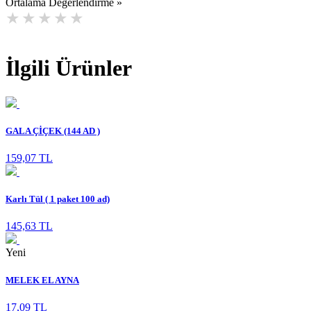
Ortalama Değerlendirme »
İlgili Ürünler
GALA ÇİÇEK (144 AD )
159,07 TL
Karlı Tül ( 1 paket 100 ad)
145,63 TL
Yeni
MELEK EL AYNA
17,09 TL