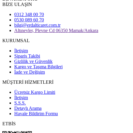
BİZE ULAŞIN
0312 348 00 70
0530 089 60 70
bilgi@erdalticaret.com.tr
Altınevler, Plevne Cd 06350 Mamak/Ankara
KURUMSAL
İletişim
Sipariş Takibi
Gizlilik ve Güvenlik
Kargo ve Taşıma Bilgileri
İade ve Değişim
MÜŞTERİ HİZMETLERİ
Ücretsiz Kargo Limiti
İletişim
S.S.S.
Detaylı Arama
Havale Bildirim Formu
ETBİS