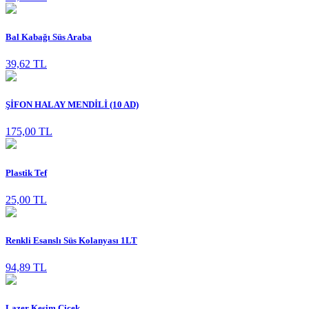
Bal Kabağı Süs Araba
39,62 TL
ŞİFON HALAY MENDİLİ (10 AD)
175,00 TL
Plastik Tef
25,00 TL
Renkli Esanslı Süs Kolanyası 1LT
94,89 TL
Lazer Kesim Çiçek