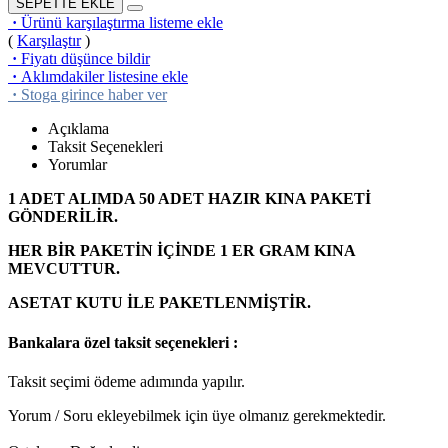
SEPETTE EKLE
·
Ürünü karşılaştırma listeme ekle
(
Karşılaştır
)
·
Fiyatı düşünce bildir
·
Aklımdakiler listesine ekle
·
Stoga girince haber ver
Açıklama
Taksit Seçenekleri
Yorumlar
1 ADET ALIMDA 50 ADET HAZIR KINA PAKETİ
GÖNDERİLİR.
HER BİR PAKETİN İÇİNDE 1 ER GRAM KINA
MEVCUTTUR.
ASETAT KUTU İLE PAKETLENMİŞTİR.
Bankalara özel taksit seçenekleri :
Taksit seçimi ödeme adımında yapılır.
Yorum / Soru ekleyebilmek için üye olmanız gerekmektedir.