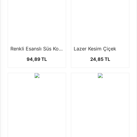
Renkli Esanslı Süs Kolanyası 1LT
Lazer Kesim Çiçek
94,89 TL
24,85 TL