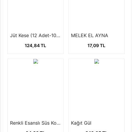
Jüt Kese (12 Adet-10x12cm)
MELEK EL AYNA
124,84 TL
17,09 TL
Renkli Esanslı Süs Kolanyası 1LT
Kağıt Gül