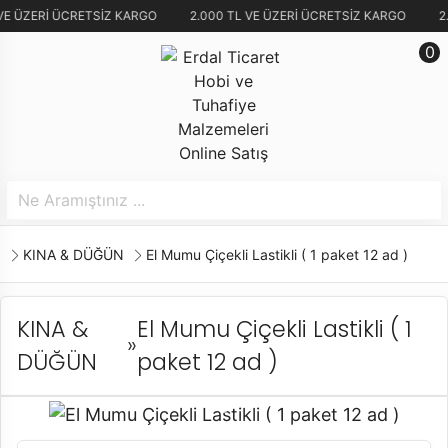
VE ÜZERİ ÜCRETSİZ KARGO
2.000 TL VE ÜZERİ ÜCRETSİZ KARGO
2
0
KINA & DÜĞÜN
El Mumu Çiçekli Lastikli ( 1 paket 12 ad )
KINA &
El Mumu Çiçekli Lastikli ( 1
»
DÜĞÜN
paket 12 ad )