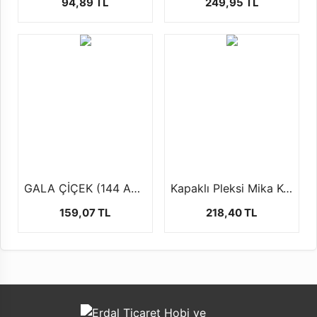
94,89 TL
249,95 TL
GALA ÇİÇEK (144 AD )
Kapaklı Pleksi Mika Kutu (5x5x5 cm-20'li paket)
159,07 TL
218,40 TL