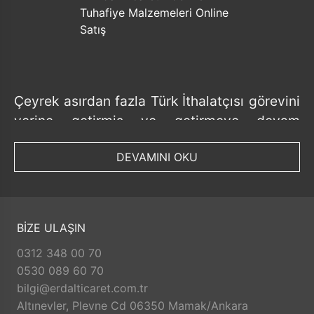
Çeyrek asırdan fazla Türk İthalatçısı görevini
yerine getirmiş ve getirmeye devam
etmektedir.
DEVAMINI OKU
Tedarik ettiği ürünlerde her geçen gün ürün
bazında ve ithalat yaptığı ülke bazında
sayısını artırmış ve artırmaya devam
etmektedir.
BİZE ULAŞIN
Faaliyeti boyunca toplumsal değerlerimize
0312 348 00 70
ve ülke ekonomimize faydalı olma
0530 089 60 70
prensibinden taviz vermemiş ve
bilgi@erdalticaret.com.tr
vermeyecektir.
Altınevler, Plevne Cd 06350 Mamak/Ankara