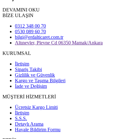
DEVAMINI OKU
BİZE ULAŞIN
0312 348 00 70
0530 089 60 70
bilgi@erdalticaret.com.tr
Altınevler, Plevne Cd 06350 Mamak/Ankara
KURUMSAL
İletişim
Sipariş Takibi
Gizlilik ve Güvenlik
Kargo ve Taşıma Bilgileri
İade ve Değişim
MÜŞTERİ HİZMETLERİ
Ücretsiz Kargo Limiti
İletişim
S.S.S.
Detaylı Arama
Havale Bildirim Formu