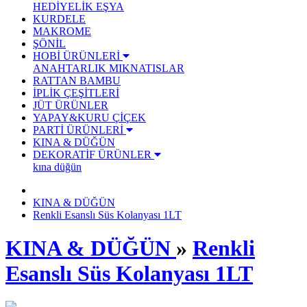
HEDİYELİK EŞYA
KURDELE
MAKROME
ŞÖNİL
HOBİ ÜRÜNLERİ
ANAHTARLIK
MIKNATISLAR
RATTAN BAMBU
İPLİK ÇEŞİTLERİ
JÜT ÜRÜNLER
YAPAY&KURU ÇİÇEK
PARTİ ÜRÜNLERİ
KINA & DÜĞÜN
DEKORATİF ÜRÜNLER
kına düğün
KINA & DÜĞÜN
Renkli Esanslı Süs Kolanyası 1LT
KINA & DÜĞÜN
»
Renkli
Esanslı Süs Kolanyası 1LT