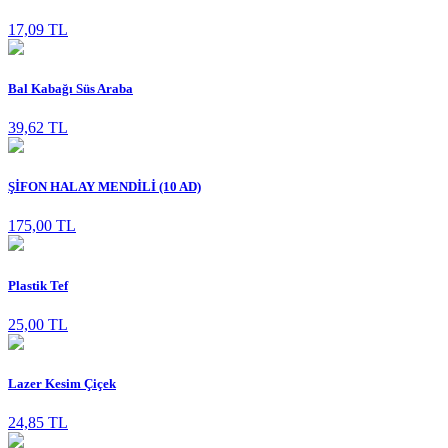
17,09 TL
Bal Kabağı Süs Araba
39,62 TL
ŞİFON HALAY MENDİLİ (10 AD)
175,00 TL
Plastik Tef
25,00 TL
Lazer Kesim Çiçek
24,85 TL