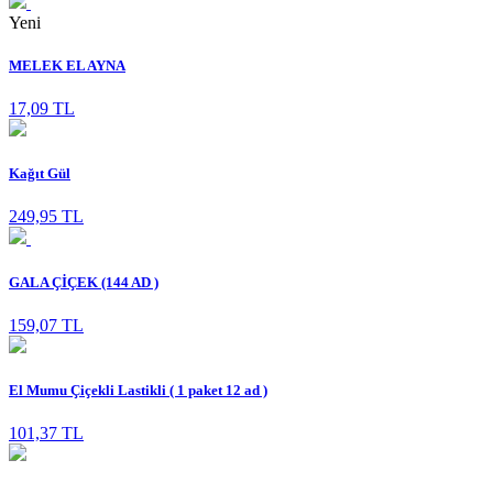
Yeni
MELEK EL AYNA
17,09 TL
Kağıt Gül
249,95 TL
GALA ÇİÇEK (144 AD )
159,07 TL
El Mumu Çiçekli Lastikli ( 1 paket 12 ad )
101,37 TL