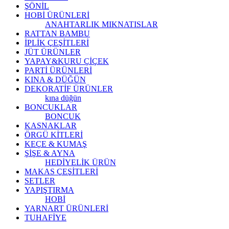
ŞÖNİL
HOBİ ÜRÜNLERİ
ANAHTARLIK
MIKNATISLAR
RATTAN BAMBU
İPLİK ÇEŞİTLERİ
JÜT ÜRÜNLER
YAPAY&KURU ÇİÇEK
PARTİ ÜRÜNLERİ
KINA & DÜĞÜN
DEKORATİF ÜRÜNLER
kına düğün
BONCUKLAR
BONCUK
KASNAKLAR
ÖRGÜ KİTLERİ
KEÇE & KUMAŞ
ŞİŞE & AYNA
HEDİYELİK ÜRÜN
MAKAS ÇEŞİTLERİ
SETLER
YAPIŞTIRMA
HOBİ
YARNART ÜRÜNLERİ
TUHAFİYE