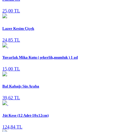
25,00 TL
Lazer Kesim Çiçek
24,85 TL
Yuvarlak Mika Kutu ( şekerlik,mumluk ) 1 ad
15,00 TL
Bal Kabağı Süs Araba
39,62 TL
Jüt Kese (12 Adet-10x12cm)
124,84 TL