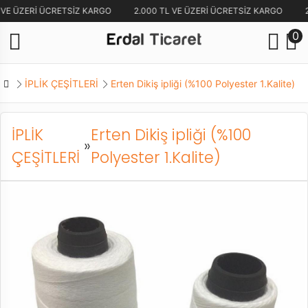
 VE ÜZERİ ÜCRETSİZ KARGO
2.000 TL VE ÜZERİ ÜCRETSİZ KARGO
2
0
İPLİK ÇEŞİTLERİ
Erten Dikiş ipliği (%100 Polyester 1.Kalite)
İPLİK
Erten Dikiş ipliği (%100
»
ÇEŞİTLERİ
Polyester 1.Kalite)