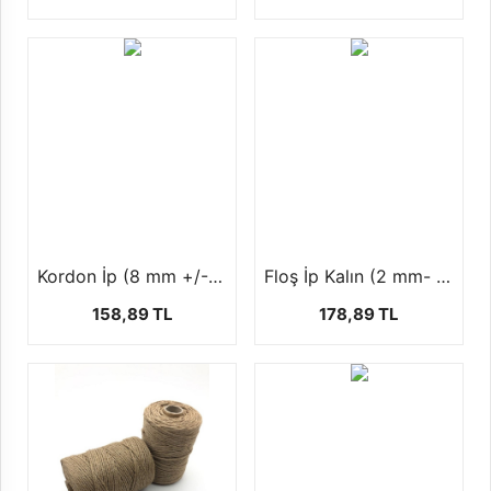
Kordon İp (8 mm +/-50 mt)
Floş İp Kalın (2 mm- 100 yars-92 mt)
158,89 TL
178,89 TL