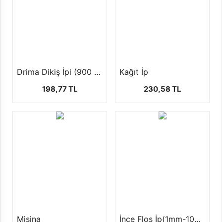
Drima Dikiş İpi (900 mt)
Kağıt İp
198,77 TL
230,58 TL
Misina
İnce Floş İp(1mm-100 yards-92 mt)