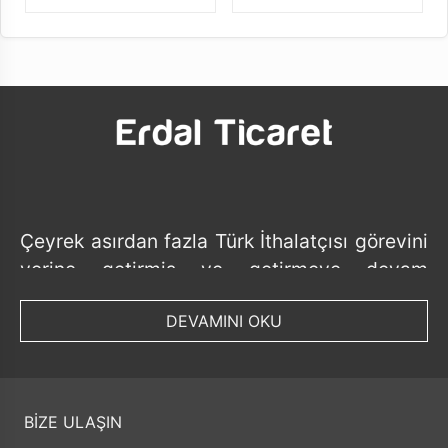
Çeyrek asırdan fazla Türk İthalatçısı görevini
yerine getirmiş ve getirmeye devam
etmektedir.
DEVAMINI OKU
Tedarik ettiği ürünlerde her geçen gün ürün
bazında ve ithalat yaptığı ülke bazında
sayısını artırmış ve artırmaya devam
etmektedir.
BİZE ULAŞIN
Faaliyeti boyunca toplumsal değerlerimize