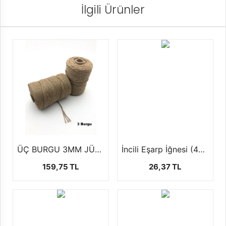
İlgili Ürünler
ÜÇ BURGU 3MM JÜT İP (500 GR)
İncili Eşarp İğnesi (40 Adet)
159,75 TL
26,37 TL