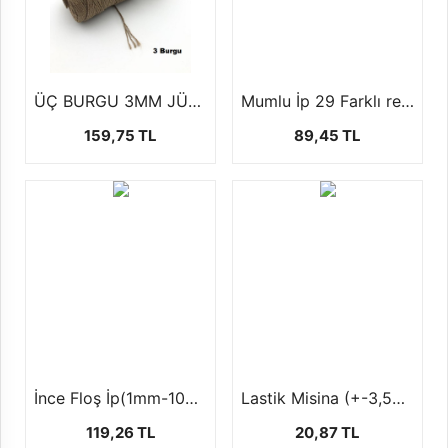
ÜÇ BURGU 3MM JÜT İP (500 GR)
Mumlu İp 29 Farklı renk seçeneği ile ( 1 mm +- 100 mt)
159,75 TL
89,45 TL
İnce Floş İp(1mm-100 yards-92 mt)
Lastik Misina (+-3,5MT)
119,26 TL
20,87 TL