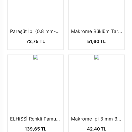
Paraşüt İpi (0.8 mm-100 mt)
Makrome Büklüm Tarama İpi (3 mm-250 Gr)
72,75 TL
51,60 TL
ELHiSSİ Renkli Pamuklu Makrome İpi (3 mm.+/- 500 gr.125 mt)
Makrome İpi 3 mm 3 Burgu +-250 gr
139,65 TL
42,40 TL