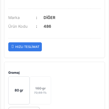
Marka
DİĞER
Ürün Kodu
486
HIZLI TESLIMAT
Gramaj
160 gr
80 gr
72,88 TL