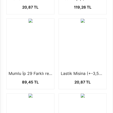
20,87 TL
119,26 TL
Mumlu İp 29 Farklı renk seçeneği ile ( 1 mm +- 100 mt)
Lastik Misina (+-3,5MT)
89,45 TL
20,87 TL