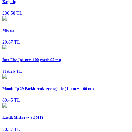
Kağıt İp
230,58 TL
Misina
20,87 TL
İnce Floş İp(1mm-100 yards-92 mt)
119,26 TL
Mumlu İp 29 Farklı renk seçeneği ile ( 1 mm +- 100 mt)
89,45 TL
Lastik Misina (+-3,5MT)
20,87 TL