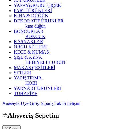
JÜT ÜRÜNLER
YAPAY&KURU ÇİÇEK
PARTİ ÜRÜNLERİ
KINA & DÜĞÜN
DEKORATİF ÜRÜNLER
kına düğün
BONCUKLAR
BONCUK
KASNAKLAR
ÖRGÜ KİTLERİ
KEÇE & KUMAŞ
ŞİŞE & AYNA
HEDİYELİK ÜRÜN
MAKAS ÇEŞİTLERİ
SETLER
YAPIŞTIRMA
HOBİ
YARNART ÜRÜNLERİ
TUHAFİYE
Anasayfa
Üye Girişi
Sipariş Takibi
İletişim
Alışveriş Sepetim
Kapat