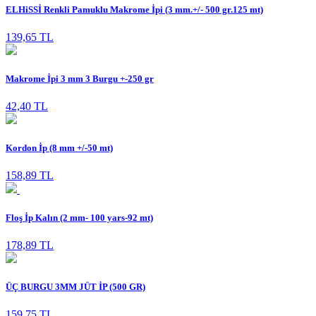
ELHiSSİ Renkli Pamuklu Makrome İpi (3 mm.+/- 500 gr.125 mt)
139,65 TL
Makrome İpi 3 mm 3 Burgu +-250 gr
42,40 TL
Kordon İp (8 mm +/-50 mt)
158,89 TL
Floş İp Kalın (2 mm- 100 yars-92 mt)
178,89 TL
ÜÇ BURGU 3MM JÜT İP (500 GR)
159,75 TL