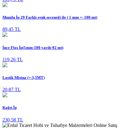
Mumlu İp 29 Farklı renk seçeneği ile ( 1 mm +- 100 mt)
89,45 TL
İnce Floş İp(1mm-100 yards-92 mt)
119,26 TL
Lastik Misina (+-3,5MT)
20,87 TL
Kağıt İp
230,58 TL