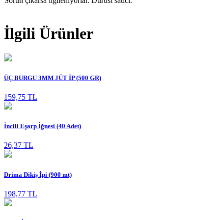
Sorun çıkarsa ilgileniyorlar. Dürüst satıcı.
İlgili Ürünler
ÜÇ BURGU 3MM JÜT İP (500 GR)
159,75 TL
İncili Eşarp İğnesi (40 Adet)
26,37 TL
Drima Dikiş İpi (900 mt)
198,77 TL