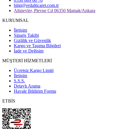
0530 089 60 70
bilgi@erdalticaret.com.tr
Altınevler, Plevne Cd 06350 Mamak/Ankara
KURUMSAL
İletişim
Sipariş Takibi
Gizlilik ve Güvenlik
Kargo ve Taşıma Bilgileri
İade ve Değişim
MÜŞTERİ HİZMETLERİ
Ücretsiz Kargo Limiti
İletişim
S.S.S.
Detaylı Arama
Havale Bildirim Formu
ETBİS