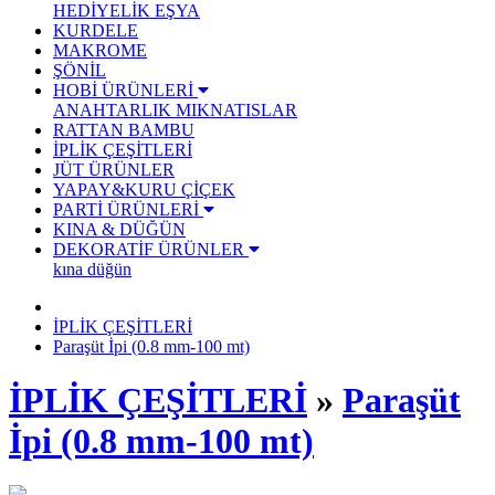
HEDİYELİK EŞYA
KURDELE
MAKROME
ŞÖNİL
HOBİ ÜRÜNLERİ
ANAHTARLIK
MIKNATISLAR
RATTAN BAMBU
İPLİK ÇEŞİTLERİ
JÜT ÜRÜNLER
YAPAY&KURU ÇİÇEK
PARTİ ÜRÜNLERİ
KINA & DÜĞÜN
DEKORATİF ÜRÜNLER
kına düğün
İPLİK ÇEŞİTLERİ
Paraşüt İpi (0.8 mm-100 mt)
İPLİK ÇEŞİTLERİ
»
Paraşüt
İpi (0.8 mm-100 mt)