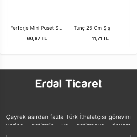
Ferforje Mini Puset Sepet (1 Paket- 10 Adet) PST01
Tunç 25 Cm Şiş
60,87 TL
11,71 TL
Çeyrek asırdan fazla Türk İthalatçısı görevini
yerine getirmiş ve getirmeye devam
etmektedir.