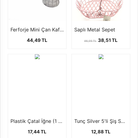
Ferforje Mini Çan Kafes ( 1 Paket - 10 Adet)
Saplı Metal Sepet
44,49 TL
38,51 TL
46,05 TL
Plastik Çatal İğne (1 Paket - 100 Adet)
Tunç Silver 5'li Şiş Set (20 cm)
17,44 TL
12,88 TL