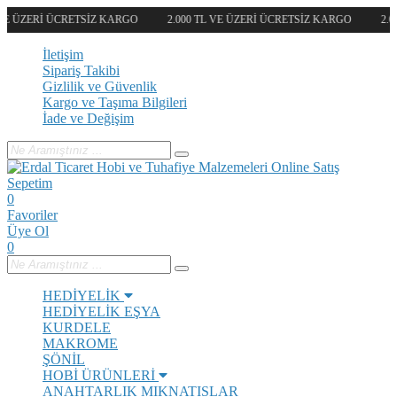
 VE ÜZERİ ÜCRETSİZ KARGO
2.000 TL VE ÜZERİ ÜCRETSİZ KARGO
2.0
İletişim
Sipariş Takibi
Gizlilik ve Güvenlik
Kargo ve Taşıma Bilgileri
İade ve Değişim
Sepetim
0
Favoriler
Üye Ol
0
HEDİYELİK
HEDİYELİK EŞYA
KURDELE
MAKROME
ŞÖNİL
HOBİ ÜRÜNLERİ
ANAHTARLIK
MIKNATISLAR