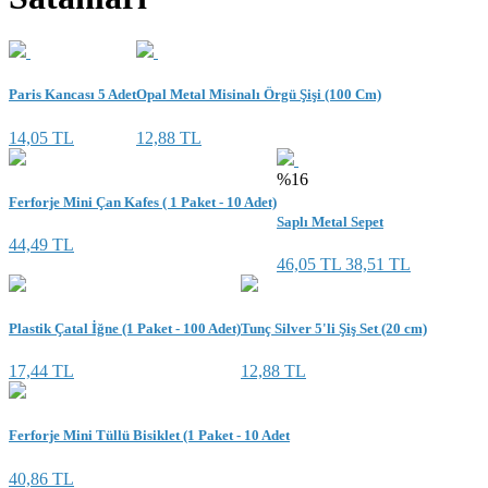
Paris Kancası 5 Adet
Opal Metal Misinalı Örgü Şişi (100 Cm)
14,05 TL
12,88 TL
%16
Ferforje Mini Çan Kafes ( 1 Paket - 10 Adet)
Saplı Metal Sepet
44,49 TL
46,05 TL
38,51 TL
Plastik Çatal İğne (1 Paket - 100 Adet)
Tunç Silver 5'li Şiş Set (20 cm)
17,44 TL
12,88 TL
Ferforje Mini Tüllü Bisiklet (1 Paket - 10 Adet
40,86 TL