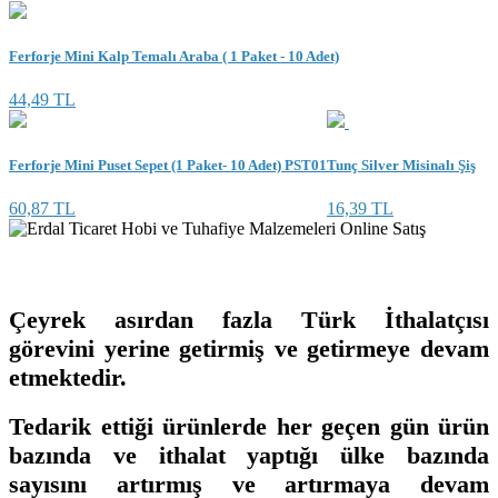
Ferforje Mini Kalp Temalı Araba ( 1 Paket - 10 Adet)
44,49 TL
Ferforje Mini Puset Sepet (1 Paket- 10 Adet) PST01
Tunç Silver Misinalı Şiş
60,87 TL
16,39 TL
Çeyrek asırdan fazla Türk İthalatçısı
görevini yerine getirmiş ve getirmeye devam
etmektedir.
Tedarik ettiği ürünlerde her geçen gün ürün
bazında ve ithalat yaptığı ülke bazında
sayısını artırmış ve artırmaya devam