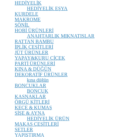
HEDİYELİK
HEDİYELİK EŞYA
KURDELE
MAKROME
ŞÖNİL
HOBİ ÜRÜNLERİ
ANAHTARLIK
MIKNATISLAR
RATTAN BAMBU
İPLİK ÇEŞİTLERİ
JÜT ÜRÜNLER
YAPAY&KURU ÇİÇEK
PARTİ ÜRÜNLERİ
KINA & DÜĞÜN
DEKORATİF ÜRÜNLER
kına düğün
BONCUKLAR
BONCUK
KASNAKLAR
ÖRGÜ KİTLERİ
KEÇE & KUMAŞ
ŞİŞE & AYNA
HEDİYELİK ÜRÜN
MAKAS ÇEŞİTLERİ
SETLER
YAPIŞTIRMA