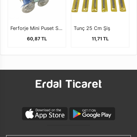
Ferforje Mini Puset Sepet (1 Paket- 10 Adet) PST01
Tunç 25 Cm Şiş
60,87 TL
11,71 TL