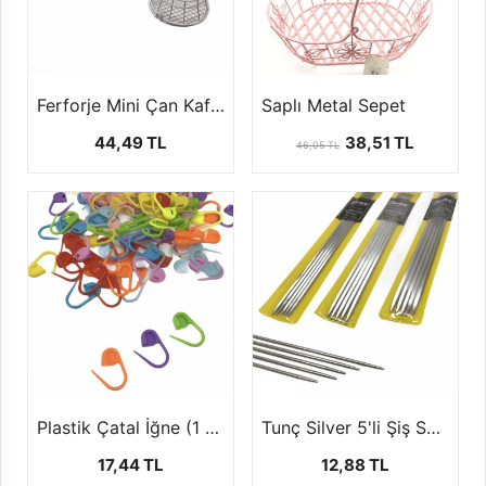
Ferforje Mini Çan Kafes ( 1 Paket - 10 Adet)
Saplı Metal Sepet
44,49 TL
38,51 TL
46,05 TL
Plastik Çatal İğne (1 Paket - 100 Adet)
Tunç Silver 5'li Şiş Set (20 cm)
17,44 TL
12,88 TL