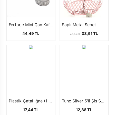
Ferforje Mini Çan Kafes ( 1 Paket - 10 Adet)
Saplı Metal Sepet
44,49 TL
38,51 TL
46,05 TL
Plastik Çatal İğne (1 Paket - 100 Adet)
Tunç Silver 5'li Şiş Set (20 cm)
17,44 TL
12,88 TL