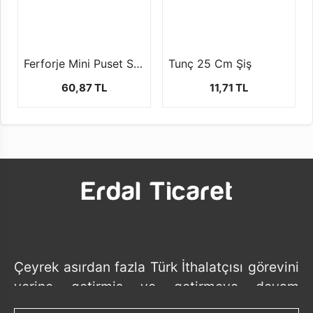
Ferforje Mini Puset Sepet (1 Paket- 10 Adet) PST01
Tunç 25 Cm Şiş
60,87 TL
11,71 TL
Çeyrek asırdan fazla Türk İthalatçısı görevini
yerine getirmiş ve getirmeye devam
etmektedir.