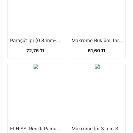
Paraşüt İpi (0.8 mm-100 mt)
Makrome Büklüm Tarama İpi (3 mm-250 Gr)
72,75 TL
51,60 TL
ELHiSSİ Renkli Pamuklu Makrome İpi (3 mm.+/- 500 gr.125 mt)
Makrome İpi 3 mm 3 Burgu +-250 gr