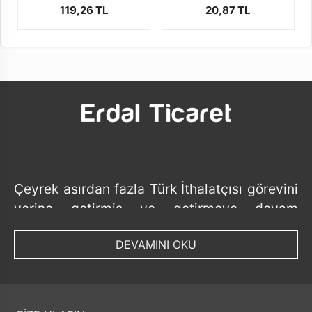
119,26 TL
20,87 TL
Çeyrek asırdan fazla Türk İthalatçısı görevini
yerine getirmiş ve getirmeye devam
etmektedir.
DEVAMINI OKU
Tedarik ettiği ürünlerde her geçen gün ürün
bazında ve ithalat yaptığı ülke bazında
sayısını artırmış ve artırmaya devam
etmektedir.