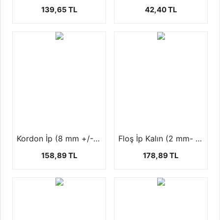
139,65 TL
42,40 TL
Kordon İp (8 mm +/-50 mt)
Floş İp Kalın (2 mm- 100 yars-92 mt)
158,89 TL
178,89 TL