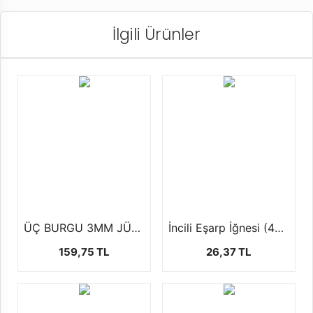
İlgili Ürünler
ÜÇ BURGU 3MM JÜT İP (500 GR)
İncili Eşarp İğnesi (40 Adet)
159,75 TL
26,37 TL