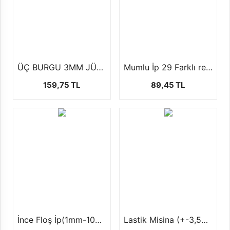
ÜÇ BURGU 3MM JÜT İP (500 GR)
Mumlu İp 29 Farklı renk seçeneği ile ( 1 mm +- 100 mt)
159,75 TL
89,45 TL
İnce Floş İp(1mm-100 yards-92 mt)
Lastik Misina (+-3,5MT)