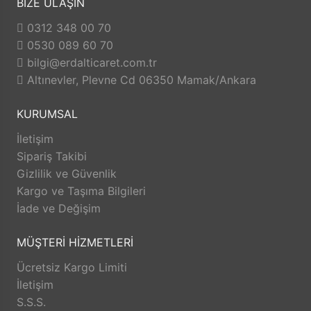
BİZE ULAŞIN
Faaliyeti boyunca toplumsal değerlerimize
0312 348 00 70
ve ülke ekonomimize faydalı olma
0530 089 60 70
prensibinden taviz vermemiş ve
bilgi@erdalticaret.com.tr
vermeyecektir.
Altınevler, Plevne Cd 06350 Mamak/Ankara
Dünya genelini etkileyen pandemi (covit 19)
sürecinde ise sürdürülebilir ekonomi, istikrarlı
KURUMSAL
faaliyet esasında daha çok hizmet ve "mutlu
İletişim
müşteri, mutlu işyeri" felsefesi ile internet
Sipariş Takibi
online satış modülü ile hizmetinizdedir.
Gizlilik ve Güvenlik
Şuan online satış sisteminde kısmen hizmet
Kargo ve Taşıma Bilgileri
vermeye devam ederken; geliştirmekte
İade ve Değişim
olduğu daha geniş konseptleri ürünleri
MÜŞTERİ HİZMETLERİ
hizmetinize sunmaktdır.
Şimdilik satışa sunmuş olduğu el sanatları
Ücretsiz Kargo Limiti
malzemelerini yardımcı ekipmanları ve diğer
İletişim
S.S.S.
bir çok ürünün ilk tedarikçi olan Erdal Ticaret,