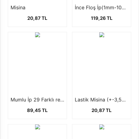
Misina
İnce Floş İp(1mm-100 yards-92 mt)
20,87 TL
119,26 TL
Mumlu İp 29 Farklı renk seçeneği ile ( 1 mm +- 100 mt)
Lastik Misina (+-3,5MT)
89,45 TL
20,87 TL