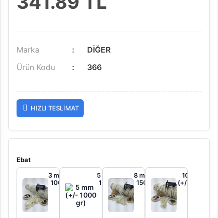
341.89
TL
Marka
DİĞER
Ürün Kodu
366
HIZLI TESLIMAT
Ebat
3 mm (+/-
5 mm (+/-
8 mm (+/-
10 mm
1000 gr)
1000 gr)
1500 gr)
(+/- 1500
gr)