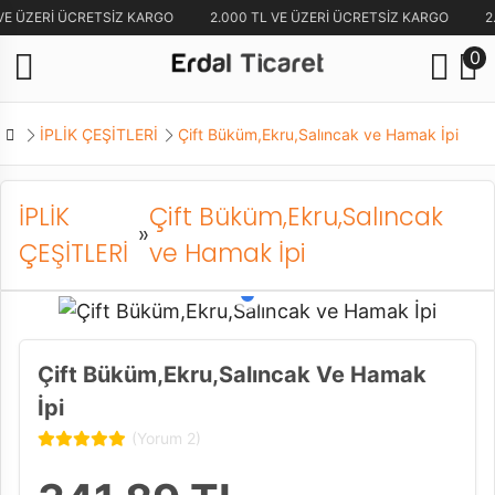
VE ÜZERİ ÜCRETSİZ KARGO
2.000 TL VE ÜZERİ ÜCRETSİZ KARGO
2
0
İPLİK ÇEŞİTLERİ
Çift Büküm,Ekru,Salıncak ve Hamak İpi
İPLİK
Çift Büküm,Ekru,Salıncak
»
ÇEŞİTLERİ
ve Hamak İpi
Çift Büküm,Ekru,Salıncak Ve Hamak
İpi
(Yorum 2)