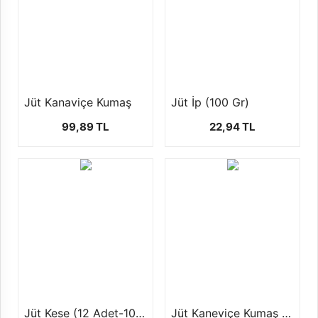
Jüt Kanaviçe Kumaş
Jüt İp (100 Gr)
99,89 TL
22,94 TL
Jüt Kese (12 Adet-10x12cm)
Jüt Kaneviçe Kumaş En 150 cm