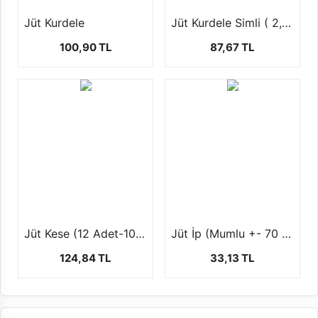
Jüt Kurdele
Jüt Kurdele Simli ( 2,5 cm 10 mt )
100,90 TL
87,67 TL
Jüt Kese (12 Adet-10x12cm)
Jüt İp (Mumlu +- 70 Gr)
124,84 TL
33,13 TL