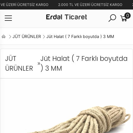
 VE ÜZERİ ÜCRETSİZ KARGO
2.000 TL VE ÜZERİ ÜCRETSİZ KARGO
2
0
JÜT ÜRÜNLER
Jüt Halat ( 7 Farklı boyutda ) 3 MM
JÜT
Jüt Halat ( 7 Farklı boyutda
»
ÜRÜNLER
) 3 MM