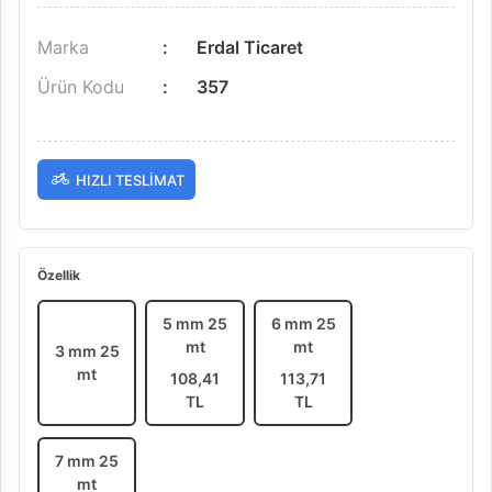
Marka
Erdal Ticaret
Ürün Kodu
357
HIZLI TESLIMAT
Özellik
5 mm 25
6 mm 25
mt
mt
3 mm 25
mt
108,41
113,71
TL
TL
7 mm 25
mt