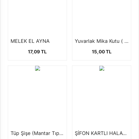
MELEK EL AYNA
Yuvarlak Mika Kutu ( şekerlik,mumluk ) 1 ad
17,09 TL
15,00 TL
Tüp Şişe (Mantar Tıpalı-50 Adet)
ŞİFON KARTLI HALAY MENDİLİ