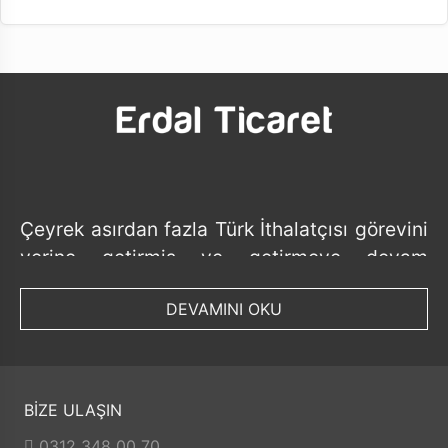
Çeyrek asırdan fazla Türk İthalatçısı görevini
yerine getirmiş ve getirmeye devam
etmektedir.
DEVAMINI OKU
Tedarik ettiği ürünlerde her geçen gün ürün
bazında ve ithalat yaptığı ülke bazında
sayısını artırmış ve artırmaya devam
etmektedir.
BİZE ULAŞIN
Faaliyeti boyunca toplumsal değerlerimize
0312 348 00 70