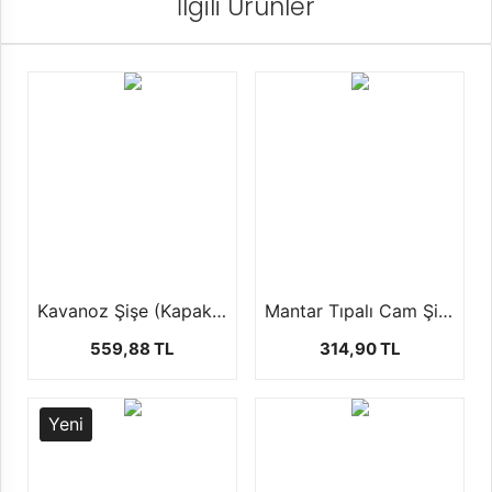
İlgili Ürünler
Kavanoz Şişe (Kapaklı)
Mantar Tıpalı Cam Şişe (50'li Paketlerde)
559,88 TL
314,90 TL
Yeni