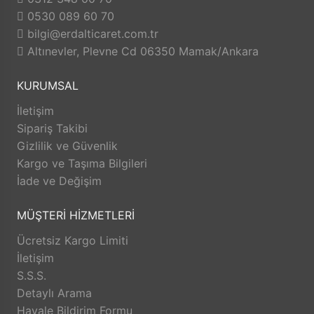
ve ülke ekonomimize faydalı olma
0530 089 60 70
prensibinden taviz vermemiş ve
bilgi@erdalticaret.com.tr
vermeyecektir.
Altınevler, Plevne Cd 06350 Mamak/Ankara
Dünya genelini etkileyen pandemi (covit 19)
sürecinde ise sürdürülebilir ekonomi, istikrarlı
KURUMSAL
faaliyet esasında daha çok hizmet ve "mutlu
İletişim
müşteri, mutlu işyeri" felsefesi ile internet
Sipariş Takibi
online satış modülü ile hizmetinizdedir.
Gizlilik ve Güvenlik
Şuan online satış sisteminde kısmen hizmet
Kargo ve Taşıma Bilgileri
vermeye devam ederken; geliştirmekte
İade ve Değişim
olduğu daha geniş konseptleri ürünleri
MÜŞTERİ HİZMETLERİ
hizmetinize sunmaktdır.
Şimdilik satışa sunmuş olduğu el sanatları
Ücretsiz Kargo Limiti
malzemelerini yardımcı ekipmanları ve diğer
İletişim
S.S.S.
bir çok ürünün ilk tedarikçi olan Erdal Ticaret,
Detaylı Arama
toptan ve perakende olarak siz değerli
Havale Bildirim Formu