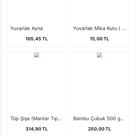
Yuvarlak Ayna
Yuvarlak Mika Kutu ( şekerlik,mumluk ) 1 ad
105,45 TL
15,00 TL
Tüp Şişe (Mantar Tıpalı-50 Adet)
Bambu Çubuk 500 gr (450 ad ) 3 mm 23cm
314,90 TL
250,00 TL