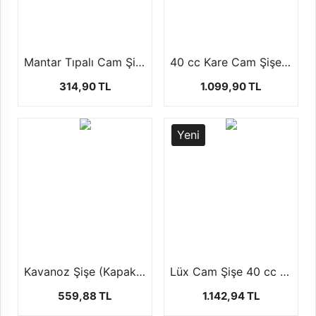
Mantar Tıpalı Cam Şişe (50'li Paketlerde)
40 cc Kare Cam Şişe (50-ADET)
314,90 TL
1.099,90 TL
Yeni
Kavanoz Şişe (Kapaklı)
Lüx Cam Şişe 40 cc ( 50 Adet)
559,88 TL
1.142,94 TL