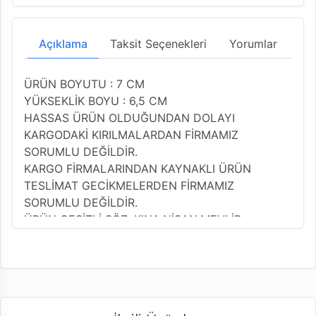
Açıklama
Taksit Seçenekleri
Yorumlar
ÜRÜN BOYUTU : 7 CM
YÜKSEKLİK BOYU : 6,5 CM
HASSAS ÜRÜN OLDUĞUNDAN DOLAYI
KARGODAKİ KIRILMALARDAN FİRMAMIZ
SORUMLU DEĞİLDİR.
KARGO FİRMALARINDAN KAYNAKLI ÜRÜN
TESLİMAT GECİKMELERDEN FİRMAMIZ
SORUMLU DEĞİLDİR.
ÜRÜN ÇEŞİTLİ SÖZ ,KINA,NİŞAN,MEVLİD
ORGANİZASYONLARINIZDA SÜSLEME
YAPILARAK KULLANIM SAĞLANILABİLİR.
ŞİŞELER KAPAKLI VE TIPALI HALDE GÖNDERİM
SAĞLANACAKTIR.