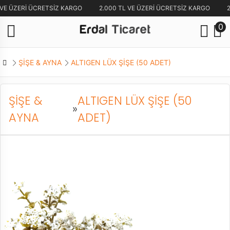
 VE ÜZERİ ÜCRETSİZ KARGO
2.000 TL VE ÜZERİ ÜCRETSİZ KARGO
2
0
ŞİŞE & AYNA
ALTIGEN LÜX ŞİŞE (50 ADET)
ŞİŞE &
ALTIGEN LÜX ŞİŞE (50
»
AYNA
ADET)