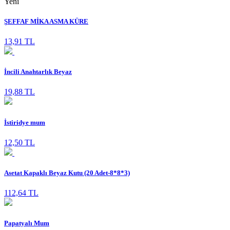
Yeni
ŞEFFAF MİKA ASMA KÜRE
13,91 TL
İncili Anahtarlık Beyaz
19,88 TL
İstiridye mum
12,50 TL
Asetat Kapaklı Beyaz Kutu (20 Adet-8*8*3)
112,64 TL
Papatyalı Mum