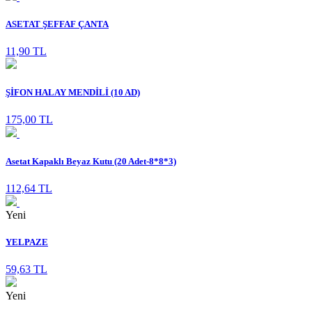
ASETAT ŞEFFAF ÇANTA
11,90 TL
ŞİFON HALAY MENDİLİ (10 AD)
175,00 TL
Asetat Kapaklı Beyaz Kutu (20 Adet-8*8*3)
112,64 TL
Yeni
YELPAZE
59,63 TL
Yeni