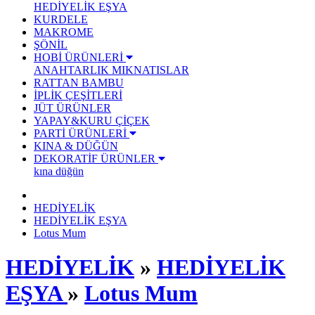
HEDİYELİK EŞYA
KURDELE
MAKROME
ŞÖNİL
HOBİ ÜRÜNLERİ
ANAHTARLIK
MIKNATISLAR
RATTAN BAMBU
İPLİK ÇEŞİTLERİ
JÜT ÜRÜNLER
YAPAY&KURU ÇİÇEK
PARTİ ÜRÜNLERİ
KINA & DÜĞÜN
DEKORATİF ÜRÜNLER
kına düğün
HEDİYELİK
HEDİYELİK EŞYA
Lotus Mum
HEDİYELİK
»
HEDİYELİK
EŞYA
»
Lotus Mum