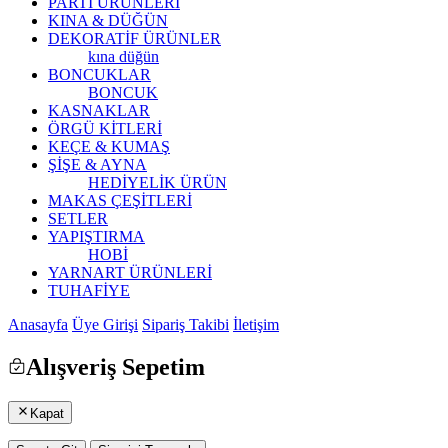
PARTİ ÜRÜNLERİ
KINA & DÜĞÜN
DEKORATİF ÜRÜNLER
kına düğün
BONCUKLAR
BONCUK
KASNAKLAR
ÖRGÜ KİTLERİ
KEÇE & KUMAŞ
ŞİŞE & AYNA
HEDİYELİK ÜRÜN
MAKAS ÇEŞİTLERİ
SETLER
YAPIŞTIRMA
HOBİ
YARNART ÜRÜNLERİ
TUHAFİYE
Anasayfa
Üye Girişi
Sipariş Takibi
İletişim
Alışveriş Sepetim
Kapat