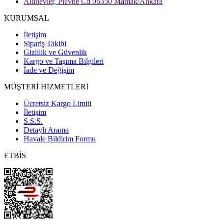
Altınevler, Plevne Cd 06350 Mamak/Ankara
KURUMSAL
İletişim
Sipariş Takibi
Gizlilik ve Güvenlik
Kargo ve Taşıma Bilgileri
İade ve Değişim
MÜŞTERİ HİZMETLERİ
Ücretsiz Kargo Limiti
İletişim
S.S.S.
Detaylı Arama
Havale Bildirim Formu
ETBİS