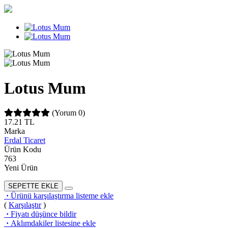
Lotus Mum
(Yorum 0)
17.21
TL
Marka
Erdal Ticaret
Ürün Kodu
763
Yeni Ürün
SEPETTE EKLE
·
Ürünü karşılaştırma listeme ekle
(
Karşılaştır
)
·
Fiyatı düşünce bildir
·
Aklımdakiler listesine ekle