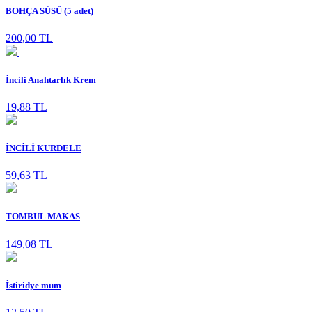
BOHÇA SÜSÜ (5 adet)
200,00 TL
İncili Anahtarlık Krem
19,88 TL
İNCİLİ KURDELE
59,63 TL
TOMBUL MAKAS
149,08 TL
İstiridye mum