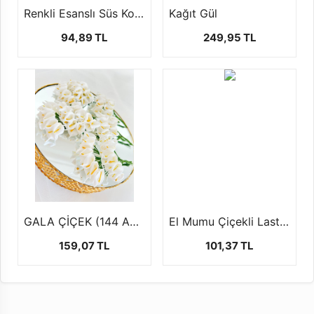
Renkli Esanslı Süs Kolanyası 1LT
Kağıt Gül
94,89 TL
249,95 TL
GALA ÇİÇEK (144 AD )
El Mumu Çiçekli Lastikli ( 1 paket 12 ad )
159,07 TL
101,37 TL