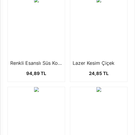
Renkli Esanslı Süs Kolanyası 1LT
Lazer Kesim Çiçek
94,89 TL
24,85 TL