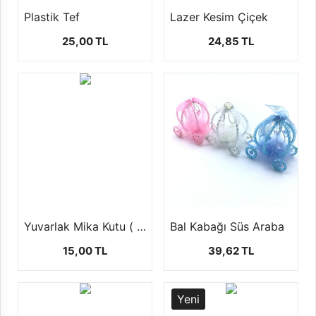
Plastik Tef
Lazer Kesim Çiçek
25,00 TL
24,85 TL
Yuvarlak Mika Kutu ( şekerlik,mumluk ) 1 ad
Bal Kabağı Süs Araba
15,00 TL
39,62 TL
Yeni