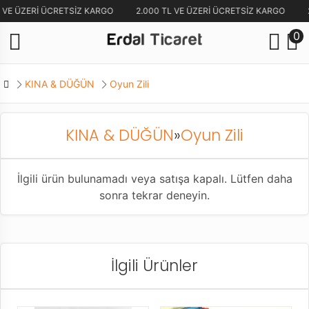
 VE ÜZERİ ÜCRETSİZ KARGO
2.000 TL VE ÜZERİ ÜCRETSİZ KARGO
0
KINA & DÜĞÜN
Oyun Zili
KINA & DÜĞÜN
»
Oyun Zili
İlgili ürün bulunamadı veya satışa kapalı. Lütfen daha
sonra tekrar deneyin.
İlgili Ürünler