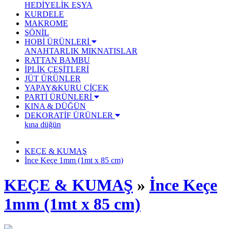
HEDİYELİK EŞYA
KURDELE
MAKROME
ŞÖNİL
HOBİ ÜRÜNLERİ
ANAHTARLIK
MIKNATISLAR
RATTAN BAMBU
İPLİK ÇEŞİTLERİ
JÜT ÜRÜNLER
YAPAY&KURU ÇİÇEK
PARTİ ÜRÜNLERİ
KINA & DÜĞÜN
DEKORATİF ÜRÜNLER
kına düğün
KEÇE & KUMAŞ
İnce Keçe 1mm (1mt x 85 cm)
KEÇE & KUMAŞ
»
İnce Keçe
1mm (1mt x 85 cm)