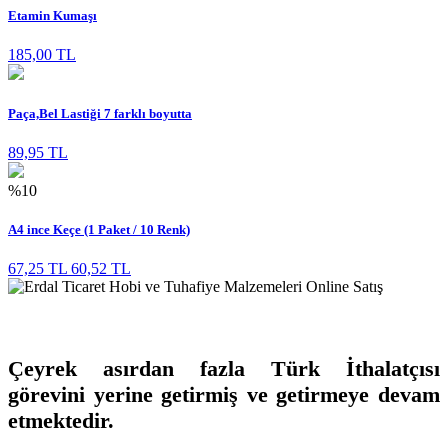
Etamin Kumaşı
185,00 TL
Paça,Bel Lastiği 7 farklı boyutta
89,95 TL
%10
A4 ince Keçe (1 Paket / 10 Renk)
67,25 TL
60,52 TL
Çeyrek asırdan fazla Türk İthalatçısı
görevini yerine getirmiş ve getirmeye devam
etmektedir.