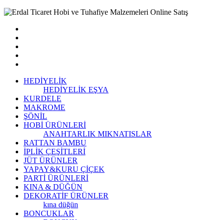
HEDİYELİK
HEDİYELİK EŞYA
KURDELE
MAKROME
ŞÖNİL
HOBİ ÜRÜNLERİ
ANAHTARLIK
MIKNATISLAR
RATTAN BAMBU
İPLİK ÇEŞİTLERİ
JÜT ÜRÜNLER
YAPAY&KURU ÇİÇEK
PARTİ ÜRÜNLERİ
KINA & DÜĞÜN
DEKORATİF ÜRÜNLER
kına düğün
BONCUKLAR