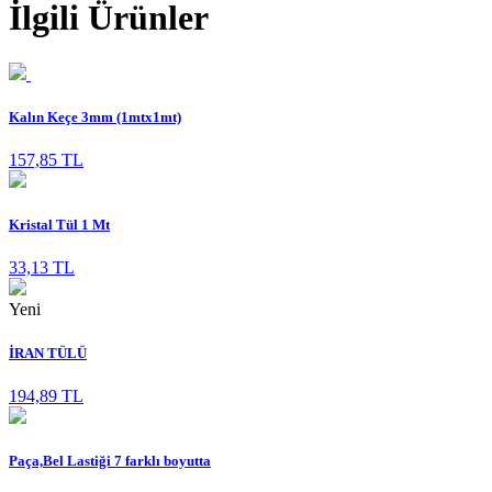
İlgili Ürünler
Kalın Keçe 3mm (1mtx1mt)
157,85 TL
Kristal Tül 1 Mt
33,13 TL
Yeni
İRAN TÜLÜ
194,89 TL
Paça,Bel Lastiği 7 farklı boyutta