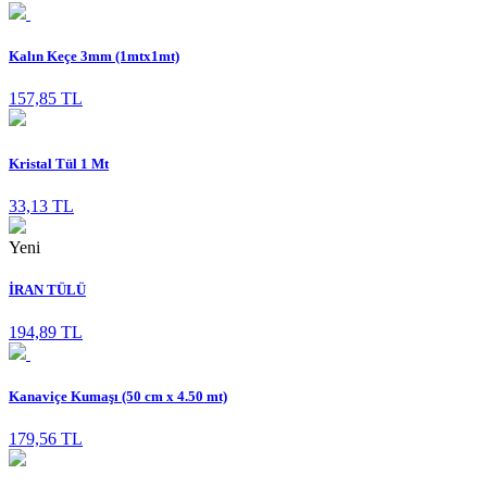
Kalın Keçe 3mm (1mtx1mt)
157,85 TL
Kristal Tül 1 Mt
33,13 TL
Yeni
İRAN TÜLÜ
194,89 TL
Kanaviçe Kumaşı (50 cm x 4.50 mt)
179,56 TL