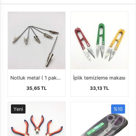
Notluk metal ( 1 paket 5 ad )
İplik temizleme makası
35,65 TL
33,13 TL
Yeni
%10