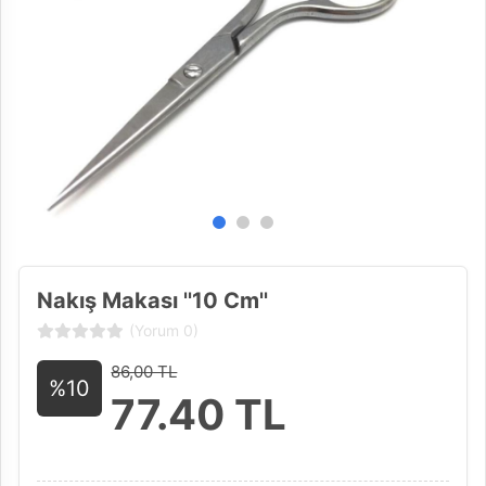
Nakış Makası ''10 Cm''
(Yorum 0)
86,00 TL
%10
77.40
TL