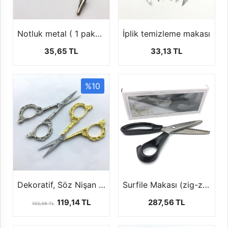
Notluk metal ( 1 paket 5 ad )
İplik temizleme makası
35,65 TL
33,13 TL
%10
Dekoratif, Söz Nişan Makası ''11 cm''
Surfile Makası (zig-zag kesim makası-siyah)
119,14 TL
287,56 TL
132,38 TL