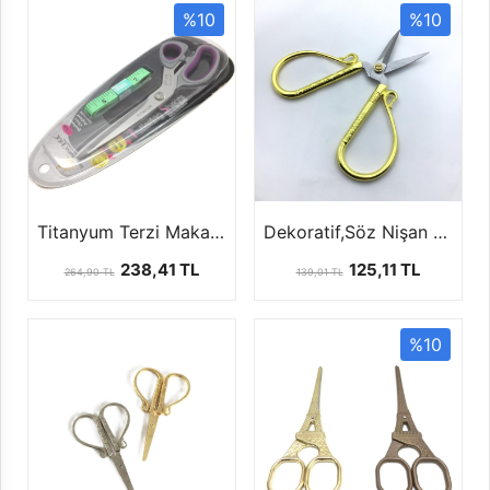
%10
%10
Titanyum Terzi Makası (Mezrolu)
Dekoratif,Söz Nişan Makası ''10 cm''
238,41 TL
125,11 TL
264,90 TL
139,01 TL
%10