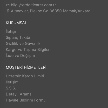
etmektedir.
bilgi@erdalticaret.com.tr
Faaliyeti boyunca toplumsal değerlerimize
Altınevler, Plevne Cd 06350 Mamak/Ankara
ve ülke ekonomimize faydalı olma
KURUMSAL
prensibinden taviz vermemiş ve
vermeyecektir.
İletişim
Dünya genelini etkileyen pandemi (covit 19)
Sipariş Takibi
Gizlilik ve Güvenlik
sürecinde ise sürdürülebilir ekonomi, istikrarlı
Kargo ve Taşıma Bilgileri
faaliyet esasında daha çok hizmet ve "mutlu
İade ve Değişim
müşteri, mutlu işyeri" felsefesi ile internet
online satış modülü ile hizmetinizdedir.
MÜŞTERİ HİZMETLERİ
Şuan online satış sisteminde kısmen hizmet
Ücretsiz Kargo Limiti
vermeye devam ederken; geliştirmekte
İletişim
olduğu daha geniş konseptleri ürünleri
S.S.S.
hizmetinize sunmaktdır.
Detaylı Arama
Şimdilik satışa sunmuş olduğu el sanatları
Havale Bildirim Formu
malzemelerini yardımcı ekipmanları ve diğer