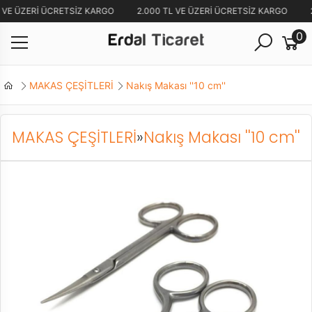
 VE ÜZERİ ÜCRETSİZ KARGO
2.000 TL VE ÜZERİ ÜCRETSİZ KARGO
2
0
MAKAS ÇEŞİTLERİ
Nakış Makası ''10 cm''
MAKAS ÇEŞİTLERİ
»
Nakış Makası ''10 cm''