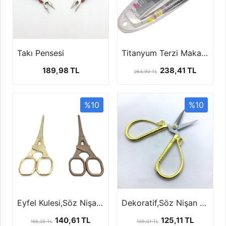
Takı Pensesi
Titanyum Terzi Makası (Mezrolu)
189,98 TL
238,41 TL
264,90 TL
%10
%10
Eyfel Kulesi,Söz Nişan Makası ''14 cm''
Dekoratif,Söz Nişan Makası ''10 cm''
140,61 TL
125,11 TL
156,23 TL
139,01 TL