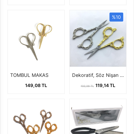
%10
TOMBUL MAKAS
Dekoratif, Söz Nişan Makası ''11 cm''
149,08 TL
119,14 TL
132,38 TL