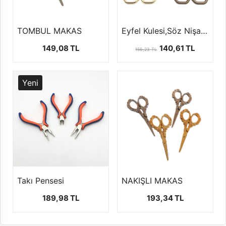
TOMBUL MAKAS
Eyfel Kulesi,Söz Nişan Makası ''14 cm''
149,08 TL
140,61 TL
156,23 TL
Yeni
Takı Pensesi
NAKIŞLI MAKAS
189,98 TL
193,34 TL