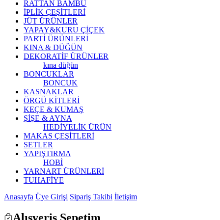
RATTAN BAMBU
İPLİK ÇEŞİTLERİ
JÜT ÜRÜNLER
YAPAY&KURU ÇİÇEK
PARTİ ÜRÜNLERİ
KINA & DÜĞÜN
DEKORATİF ÜRÜNLER
kına düğün
BONCUKLAR
BONCUK
KASNAKLAR
ÖRGÜ KİTLERİ
KEÇE & KUMAŞ
ŞİŞE & AYNA
HEDİYELİK ÜRÜN
MAKAS ÇEŞİTLERİ
SETLER
YAPIŞTIRMA
HOBİ
YARNART ÜRÜNLERİ
TUHAFİYE
Anasayfa
Üye Girişi
Sipariş Takibi
İletişim
Alışveriş Sepetim