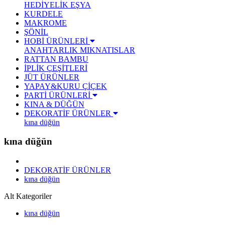
HEDİYELİK EŞYA
KURDELE
MAKROME
ŞÖNİL
HOBİ ÜRÜNLERİ
ANAHTARLIK
MIKNATISLAR
RATTAN BAMBU
İPLİK ÇEŞİTLERİ
JÜT ÜRÜNLER
YAPAY&KURU ÇİÇEK
PARTİ ÜRÜNLERİ
KINA & DÜĞÜN
DEKORATİF ÜRÜNLER
kına düğün
kına düğün
DEKORATİF ÜRÜNLER
kına düğün
Alt Kategoriler
kına düğün