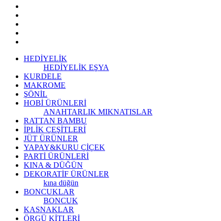
HEDİYELİK
HEDİYELİK EŞYA
KURDELE
MAKROME
ŞÖNİL
HOBİ ÜRÜNLERİ
ANAHTARLIK
MIKNATISLAR
RATTAN BAMBU
İPLİK ÇEŞİTLERİ
JÜT ÜRÜNLER
YAPAY&KURU ÇİÇEK
PARTİ ÜRÜNLERİ
KINA & DÜĞÜN
DEKORATİF ÜRÜNLER
kına düğün
BONCUKLAR
BONCUK
KASNAKLAR
ÖRGÜ KİTLERİ