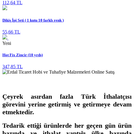
112,64 TL
Dikiş İpi Seti ( 1 kutu 10 farklı renk )
55,66 TL
Yeni
Hot Fix Zincir (10 yrds)
347,85 TL
Çeyrek asırdan fazla Türk İthalatçısı
görevini yerine getirmiş ve getirmeye devam
etmektedir.
Tedarik ettiği ürünlerde her geçen gün ürün
bazında ve ithalat yaptığı ülke bazında