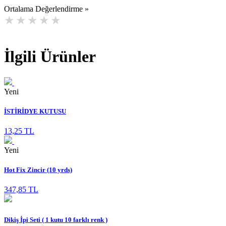
Ortalama Değerlendirme »
İlgili Ürünler
Yeni
İSTİRİDYE KUTUSU
13,25 TL
Yeni
Hot Fix Zincir (10 yrds)
347,85 TL
Dikiş İpi Seti ( 1 kutu 10 farklı renk )