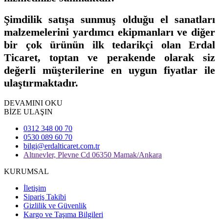
Şimdilik satışa sunmuş olduğu el sanatları
malzemelerini yardımcı ekipmanları ve diğer
bir çok ürünün ilk tedarikçi olan Erdal
Ticaret, toptan ve perakende olarak siz
değerli müşterilerine en uygun fiyatlar ile
ulaştırmaktadır.
DEVAMINI OKU
BİZE ULAŞIN
0312 348 00 70
0530 089 60 70
bilgi@erdalticaret.com.tr
Altınevler, Plevne Cd 06350 Mamak/Ankara
KURUMSAL
İletişim
Sipariş Takibi
Gizlilik ve Güvenlik
Kargo ve Taşıma Bilgileri