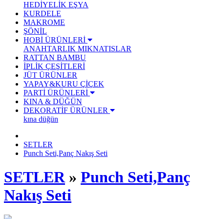
HEDİYELİK EŞYA
KURDELE
MAKROME
ŞÖNİL
HOBİ ÜRÜNLERİ
ANAHTARLIK
MIKNATISLAR
RATTAN BAMBU
İPLİK ÇEŞİTLERİ
JÜT ÜRÜNLER
YAPAY&KURU ÇİÇEK
PARTİ ÜRÜNLERİ
KINA & DÜĞÜN
DEKORATİF ÜRÜNLER
kına düğün
SETLER
Punch Seti,Panç Nakış Seti
SETLER
»
Punch Seti,Panç
Nakış Seti