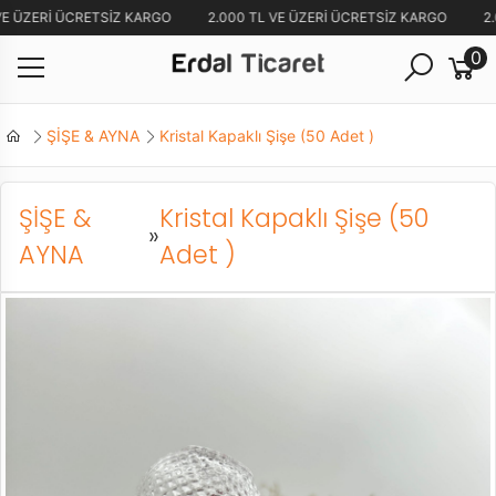
VE ÜZERİ ÜCRETSİZ KARGO
2.000 TL VE ÜZERİ ÜCRETSİZ KARGO
2.
0
ŞİŞE & AYNA
Kristal Kapaklı Şişe (50 Adet )
ŞİŞE &
Kristal Kapaklı Şişe (50
»
AYNA
Adet )