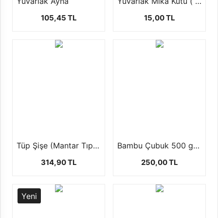
Yuvarlak Ayna
Yuvarlak Mika Kutu ( şekerlik,mumluk ) 1 ad
105,45 TL
15,00 TL
Tüp Şişe (Mantar Tıpalı-50 Adet)
Bambu Çubuk 500 gr (450 ad ) 3 mm 23cm
314,90 TL
250,00 TL
Yeni