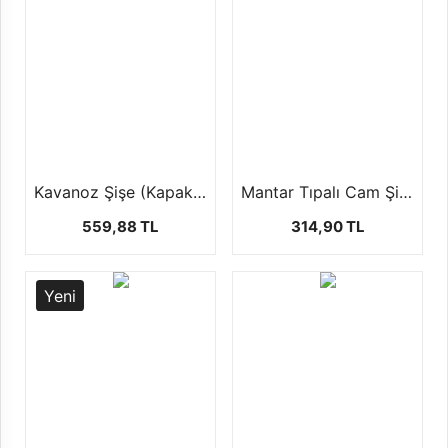
Kavanoz Şişe (Kapaklı)
Mantar Tıpalı Cam Şişe (50'li Paketlerde)
559,88 TL
314,90 TL
Yeni