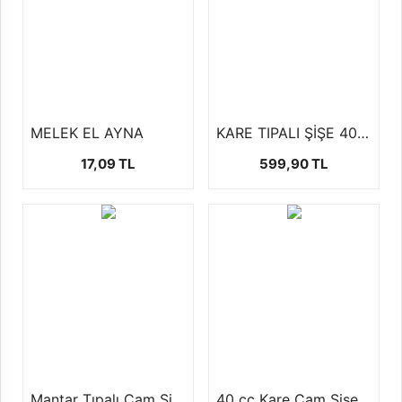
MELEK EL AYNA
KARE TIPALI ŞİŞE 40CC
17,09 TL
599,90 TL
Mantar Tıpalı Cam Şişe (50'li Paketlerde)
40 cc Kare Cam Şişe (50-ADET)