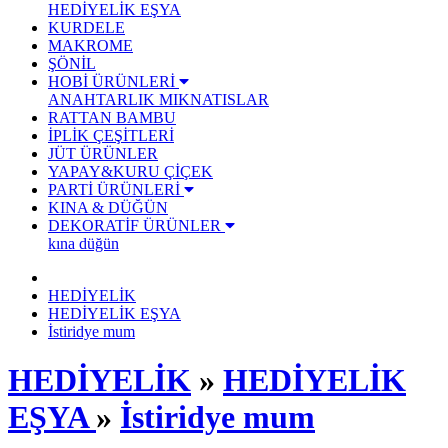
HEDİYELİK EŞYA
KURDELE
MAKROME
ŞÖNİL
HOBİ ÜRÜNLERİ
ANAHTARLIK
MIKNATISLAR
RATTAN BAMBU
İPLİK ÇEŞİTLERİ
JÜT ÜRÜNLER
YAPAY&KURU ÇİÇEK
PARTİ ÜRÜNLERİ
KINA & DÜĞÜN
DEKORATİF ÜRÜNLER
kına düğün
HEDİYELİK
HEDİYELİK EŞYA
İstiridye mum
HEDİYELİK
»
HEDİYELİK
EŞYA
»
İstiridye mum