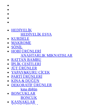
HEDİYELİK
HEDİYELİK EŞYA
KURDELE
MAKROME
ŞÖNİL
HOBİ ÜRÜNLERİ
ANAHTARLIK
MIKNATISLAR
RATTAN BAMBU
İPLİK ÇEŞİTLERİ
JÜT ÜRÜNLER
YAPAY&KURU ÇİÇEK
PARTİ ÜRÜNLERİ
KINA & DÜĞÜN
DEKORATİF ÜRÜNLER
kına düğün
BONCUKLAR
BONCUK
KASNAKLAR