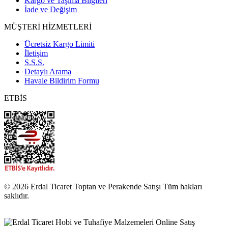
Kargo ve Taşıma Bilgileri
İade ve Değişim
MÜŞTERİ HİZMETLERİ
Ücretsiz Kargo Limiti
İletişim
S.S.S.
Detaylı Arama
Havale Bildirim Formu
ETBİS
© 2026 Erdal Ticaret Toptan ve Perakende Satışı Tüm hakları
saklıdır.