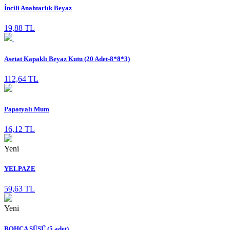
İncili Anahtarlık Beyaz
19,88 TL
Asetat Kapaklı Beyaz Kutu (20 Adet-8*8*3)
112,64 TL
Papatyalı Mum
16,12 TL
Yeni
YELPAZE
59,63 TL
Yeni
BOHÇA SÜSÜ (5 adet)