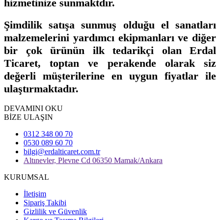
hizmetinize sunmaktdır.
Şimdilik satışa sunmuş olduğu el sanatları
malzemelerini yardımcı ekipmanları ve diğer
bir çok ürünün ilk tedarikçi olan Erdal
Ticaret, toptan ve perakende olarak siz
değerli müşterilerine en uygun fiyatlar ile
ulaştırmaktadır.
DEVAMINI OKU
BİZE ULAŞIN
0312 348 00 70
0530 089 60 70
bilgi@erdalticaret.com.tr
Altınevler, Plevne Cd 06350 Mamak/Ankara
KURUMSAL
İletişim
Sipariş Takibi
Gizlilik ve Güvenlik