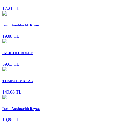
17,21 TL
İncili Anahtarlık Krem
19,88 TL
İNCİLİ KURDELE
59,63 TL
TOMBUL MAKAS
149,08 TL
İncili Anahtarlık Beyaz
19,88 TL