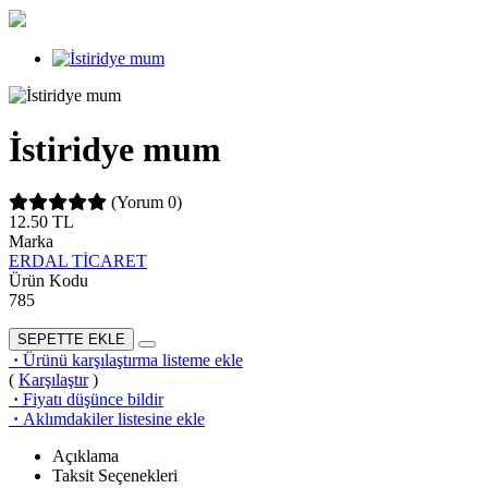
İstiridye mum
(Yorum 0)
12.50
TL
Marka
ERDAL TİCARET
Ürün Kodu
785
SEPETTE EKLE
·
Ürünü karşılaştırma listeme ekle
(
Karşılaştır
)
·
Fiyatı düşünce bildir
·
Aklımdakiler listesine ekle
Açıklama
Taksit Seçenekleri