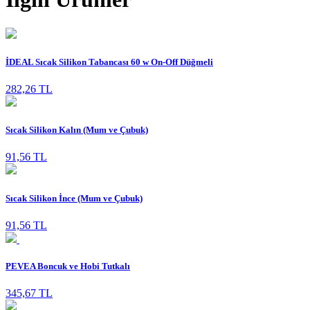
İDEAL Sıcak Silikon Tabancası 60 w On-Off Düğmeli
282,26 TL
Sıcak Silikon Kalın (Mum ve Çubuk)
91,56 TL
Sıcak Silikon İnce (Mum ve Çubuk)
91,56 TL
PEVEA Boncuk ve Hobi Tutkalı
345,67 TL