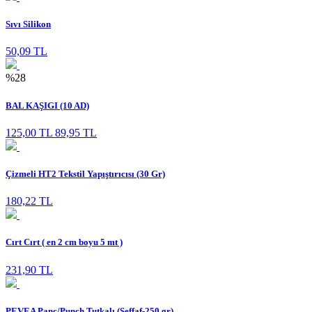
Sıvı Silikon
50,09 TL
%28
BAL KAŞIGI (10 AD)
125,00 TL
89,95 TL
Çizmeli HT2 Tekstil Yapıştırıcısı (30 Gr)
180,22 TL
Cırt Cırt ( en 2 cm boyu 5 mt )
231,90 TL
PEVEA Panç/Punch Tutkalı (Şeffaf-250 gr)