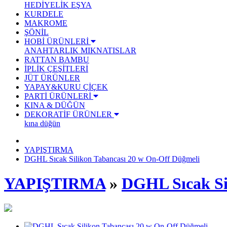
HEDİYELİK EŞYA
KURDELE
MAKROME
ŞÖNİL
HOBİ ÜRÜNLERİ
ANAHTARLIK
MIKNATISLAR
RATTAN BAMBU
İPLİK ÇEŞİTLERİ
JÜT ÜRÜNLER
YAPAY&KURU ÇİÇEK
PARTİ ÜRÜNLERİ
KINA & DÜĞÜN
DEKORATİF ÜRÜNLER
kına düğün
YAPIŞTIRMA
DGHL Sıcak Silikon Tabancası 20 w On-Off Düğmeli
YAPIŞTIRMA
»
DGHL Sıcak Si