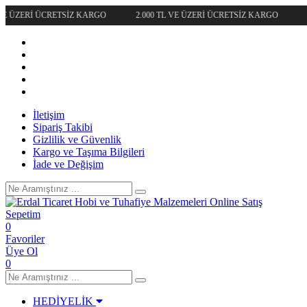
VE ÜZERİ ÜCRETSİZ KARGO
2.000 TL VE ÜZERİ ÜCRETSİZ KARGO
İletişim
Sipariş Takibi
Gizlilik ve Güvenlik
Kargo ve Taşıma Bilgileri
İade ve Değişim
Sepetim
0
Favoriler
Üye Ol
0
HEDİYELİK