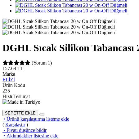
DGHL Sıcak Silikon Tabancası 
(Yorum 1)
157.69
TL
Marka
ELİZİ
Ürün Kodu
235
Hızlı Teslimat
SEPETTE EKLE
·
Ürünü karşılaştırma listeme ekle
(
Karşılaştır
)
·
Fiyatı düşünce bildir
·
Aklımdakiler listesine ekle